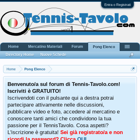
Entra o Registrati
Home
Mercatino Materiali
Forum
Pong Elenco
Directory Home
Nuove Schede
Home
Pong Elenco
Benvenuto/a sul forum di Tennis-Tavolo.com!
Iscriviti è GRATUITO!
Iscrivendoti con il pulsante qui a destra potrai
partecipare attivamente nelle discussioni,
pubblicare video e foto, accedere al mercatino e
conoscere tanti amici che condividono la tua
passione per il TennisTavolo. Cosa aspetti?
L'iscrizione è gratuita!
Sei già registrato/a e non
ricordi la password? Clicca
QUI
.