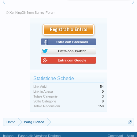
© XenKingDir from
Surrey Forum
Registrati o Entra!
Entra con Facebook
Entra con Twitter
Entra con Google
Statistiche Schede
Link Attivi
54
Link in Attesa
0
Totale Categorie
3
Sotto Categorie
8
Totale Recensioni
159
Home
Pong Elenco
Italiano
Passa alla Versione Desktop
Contattaci!
Aiuto