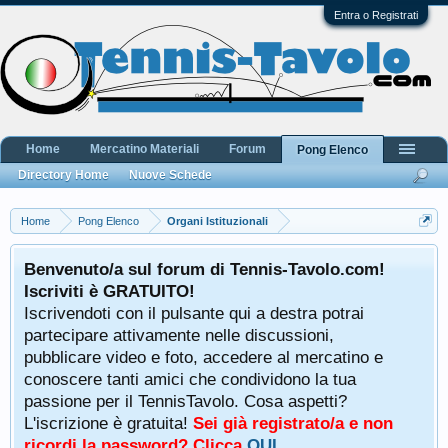
Entra o Registrati
Home
Mercatino Materiali
Forum
Pong Elenco
Directory Home
Nuove Schede
Home
Pong Elenco
Organi Istituzionali
Benvenuto/a sul forum di Tennis-Tavolo.com!
Iscriviti è GRATUITO!
Iscrivendoti con il pulsante qui a destra potrai
partecipare attivamente nelle discussioni,
pubblicare video e foto, accedere al mercatino e
conoscere tanti amici che condividono la tua
passione per il TennisTavolo. Cosa aspetti?
L'iscrizione è gratuita!
Sei già registrato/a e non
ricordi la password? Clicca
QUI
.