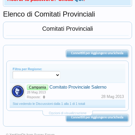
Elenco di Comitati Provinciali
Comitati Provinciali
Connettiti per Aggiungere una Scheda
Filtra per Regione:
Comitato Provinciale Salerno
Campania
28 Mag 2013
28 Mag 2013
Risposte:
0
Stai vedendo le Discussioni dalla 1 alla 1 di 1 totali
Opzioni di visualizzazione
Connettiti per Aggiungere una Scheda
© XenKingDir from
Surrey Forum