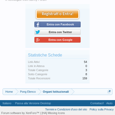
Registrati o Entra!
Entra con Facebook
Entra con Twitter
Entra con Google
Statistiche Schede
Link Attivi
54
Link in Attesa
0
Totale Categorie
3
Sotto Categorie
8
Totale Recensioni
159
Home
Pong Elenco
Organi Istituzionali
Italiano
Passa alla Versione Desktop
Contattaci!
Aiuto
Termini e Condizioni d'uso del sito
Policy sulla Privacy
Forum software by XenForo™
| [HA] Missing Icons