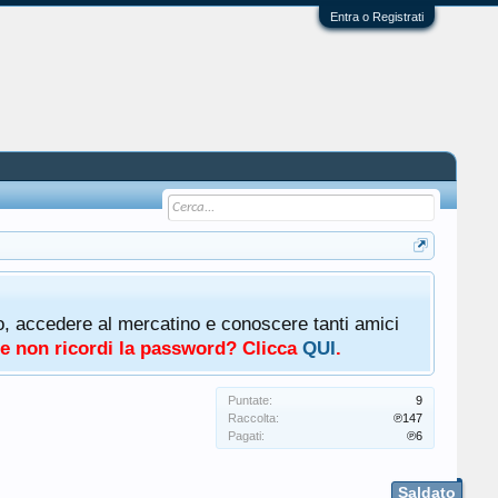
Entra o Registrati
oto, accedere al mercatino e conoscere tanti amici
a e non ricordi la password? Clicca
QUI
.
Puntate:
9
Raccolta:
℗147
Pagati:
℗6
Saldato