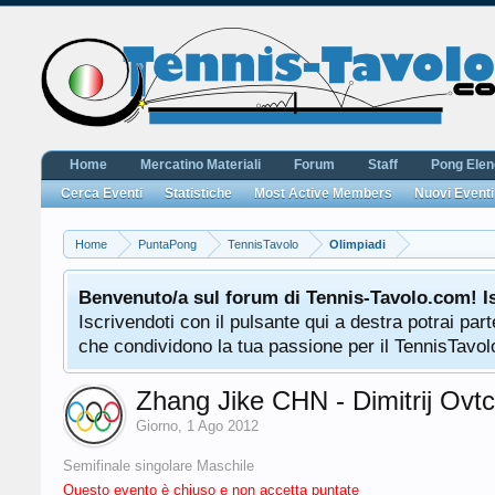
Home
Mercatino Materiali
Forum
Staff
Pong Ele
Cerca Eventi
Statistiche
Most Active Members
Nuovi Eventi
Home
PuntaPong
TennisTavolo
Olimpiadi
Benvenuto/a sul forum di Tennis-Tavolo.com! I
Iscrivendoti con il pulsante qui a destra potrai pa
che condividono la tua passione per il TennisTavolo
Zhang Jike CHN - Dimitrij Ov
Giorno
,
1 Ago 2012
Semifinale singolare Maschile
Questo evento è chiuso e non accetta puntate