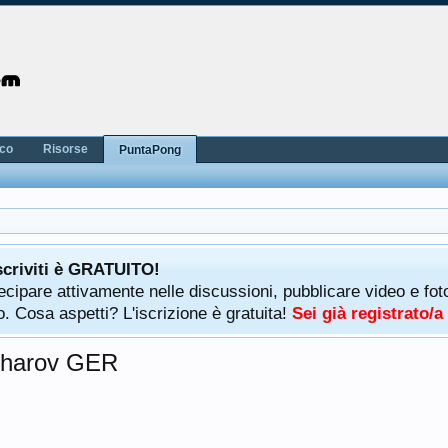
nco
Risorse
PuntaPong
scriviti è GRATUITO!
rtecipare attivamente nelle discussioni, pubblicare video e f
. Cosa aspetti? L'iscrizione è gratuita!
Sei già registrato/
tcharov GER