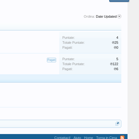
Ordina:
Date Updated
Puntate:
4
Totale Puntate:
℗25
Pagati:
℗0
Puntate:
5
Pagati
Totale Puntate:
℗122
Pagati:
℗6
Contattaci!
Aiuto
Home
Torna in Cima