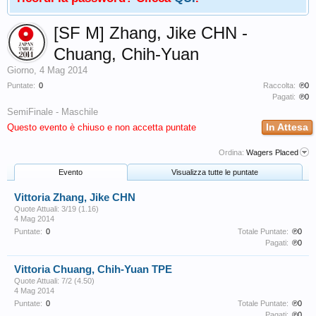
[SF M] Zhang, Jike CHN -
Chuang, Chih-Yuan
Giorno
,
4 Mag 2014
Puntate:
0
Raccolta:
℗0
Pagati:
℗0
SemiFinale - Maschile
In Attesa
Questo evento è chiuso e non accetta puntate
Ordina:
Wagers Placed
Evento
Visualizza tutte le puntate
Vittoria Zhang, Jike CHN
Quote Attuali: 3/19 (1.16)
4 Mag 2014
Puntate:
0
Totale Puntate:
℗0
Pagati:
℗0
Vittoria Chuang, Chih-Yuan TPE
Quote Attuali: 7/2 (4.50)
4 Mag 2014
Puntate:
0
Totale Puntate:
℗0
Pagati:
℗0