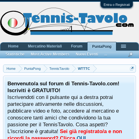
Entra o Registrati
Home
Mercatino Materiali
Forum
PuntaPong
Statistiche
Most Active Members
Nuovi Eventi
...
Home
PuntaPong
TennisTavolo
WTTTC
Benvenuto/a sul forum di Tennis-Tavolo.com!
Iscriviti è GRATUITO!
Iscrivendoti con il pulsante qui a destra potrai
partecipare attivamente nelle discussioni,
pubblicare video e foto, accedere al mercatino e
conoscere tanti amici che condividono la tua
passione per il TennisTavolo. Cosa aspetti?
L'iscrizione è gratuita!
Sei già registrato/a e non
ricordi la password? Clicca
QUI
.