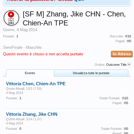
[SF M] Zhang, Jike CHN - Chen,
Chien-An TPE
Giorno
,
4 Mag 2014
Puntate:
1
Raccolta:
℗10
Pagati:
℗0
SemiFinale - Maschile
In Attesa
Questo evento è chiuso e non accetta puntate
Ordina:
Outcome Title
Evento
Visualizza tutte le puntate
Vittoria Chen, Chien-An TPE
Quote Attuali: 13/2 (7.50)
4 Mag 2014
Puntate:
1
Totale Puntate:
℗10
Pagati:
℗0
Vittoria Zhang, Jike CHN
Quote Attuali: 1/14 (1.07)
4 Mag 2014
Puntate:
0
Totale Puntate:
℗0
Pagati:
℗0