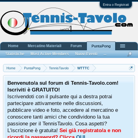
Entra o Registrati
Home
Mercatino Materiali
Forum
PuntaPong
Statistiche
Most Active Members
Nuovi Eventi
...
Home
PuntaPong
TennisTavolo
WTTTC
Benvenuto/a sul forum di Tennis-Tavolo.com!
Iscriviti è GRATUITO!
Iscrivendoti con il pulsante qui a destra potrai
partecipare attivamente nelle discussioni,
pubblicare video e foto, accedere al mercatino e
conoscere tanti amici che condividono la tua
passione per il TennisTavolo. Cosa aspetti?
L'iscrizione è gratuita!
Sei già registrato/a e non
ricordi la password? Clicca
QUI
.