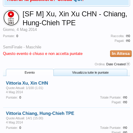
[SF M] Xu, Xin Xu CHN - Chiang,
Hung-Chieh TPE
Giorno
,
4 Mag 2014
Puntate:
0
Raccolta:
℗0
Pagati:
℗0
SemiFinale - Maschile
In Attesa
Questo evento è chiuso e non accetta puntate
Ordina:
Date Created
Evento
Visualizza tutte le puntate
Vittoria Xu, Xin CHN
Quote Attuali: 1/100 (1.01)
4 Mag 2014
Puntate:
0
Totale Puntate:
℗0
Pagati:
℗0
Vittoria Chiang, Hung-Chieh TPE
Quote Attuali: 14/1 (15.00)
4 Mag 2014
Puntate:
0
Totale Puntate:
℗0
Pagati:
℗0