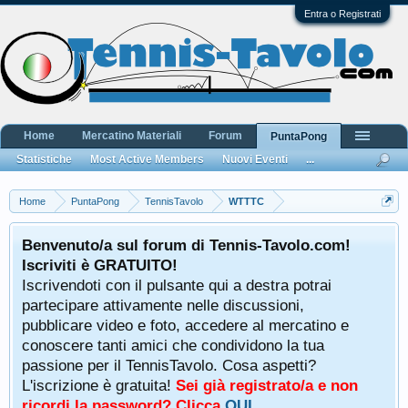
Entra o Registrati
Home
Mercatino Materiali
Forum
PuntaPong
Statistiche
Most Active Members
Nuovi Eventi
...
Home
PuntaPong
TennisTavolo
WTTTC
Benvenuto/a sul forum di Tennis-Tavolo.com!
Iscriviti è GRATUITO!
Iscrivendoti con il pulsante qui a destra potrai
partecipare attivamente nelle discussioni,
pubblicare video e foto, accedere al mercatino e
conoscere tanti amici che condividono la tua
passione per il TennisTavolo. Cosa aspetti?
L'iscrizione è gratuita!
Sei già registrato/a e non
ricordi la password? Clicca
QUI
.