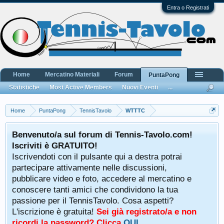
Entra o Registrati
Home
Mercatino Materiali
Forum
PuntaPong
Statistiche
Most Active Members
Nuovi Eventi
...
Home
PuntaPong
TennisTavolo
WTTTC
Benvenuto/a sul forum di Tennis-Tavolo.com!
Iscriviti è GRATUITO!
Iscrivendoti con il pulsante qui a destra potrai
partecipare attivamente nelle discussioni,
pubblicare video e foto, accedere al mercatino e
conoscere tanti amici che condividono la tua
passione per il TennisTavolo. Cosa aspetti?
L'iscrizione è gratuita!
Sei già registrato/a e non
ricordi la password? Clicca
QUI
.