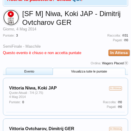
[SF M] Niwa, Koki JAP - Dimitrij
Ovtcharov GER
Giorno
,
4 Mag 2014
Puntate:
3
Raccolta:
℗31
Pagati:
℗0
SemiFinale - Maschile
In Attesa
Questo evento è chiuso e non accetta puntate
Ordina:
Wagers Placed
Evento
Visualizza tutte le puntate
Vittoria Niwa, Koki JAP
In Attesa
Quote Attuali : 7/4 (2.75)
4 Mag 2014
Puntate:
0
Raccolta:
℗0
Pagati:
℗0
Vittoria Ovtcharov, Dimitrij GER
In Attesa