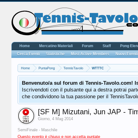
Home
Mercatino Materiali
Forum
Staff
Pong Ele
Cerca Eventi
Statistiche
Most Active Members
Nuovi Eventi
Home
PuntaPong
TennisTavolo
WTTTC
Benvenuto/a sul forum di Tennis-Tavolo.com! I
Iscrivendoti con il pulsante qui a destra potrai pa
che condividono la tua passione per il TennisTavolo
[SF M] Mizutani, Jun JAP - T
Giorno
,
4 Mag 2014
SemiFinale - Maschile
Questo evento è chiuso e non accetta puntate