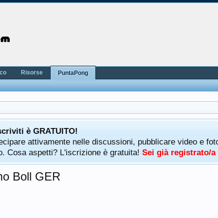
nco
Risorse
PuntaPong
scriviti è GRATUITO!
rtecipare attivamente nelle discussioni, pubblicare video e f
. Cosa aspetti? L'iscrizione è gratuita!
Sei già registrato/
imo Boll GER