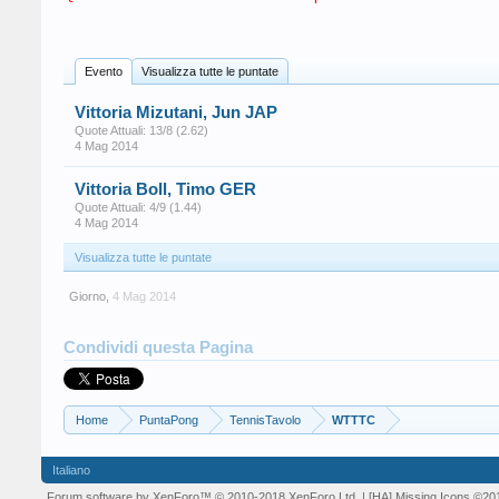
Evento
Visualizza tutte le puntate
Vittoria Mizutani, Jun JAP
Quote Attuali: 13/8 (2.62)
4 Mag 2014
Vittoria Boll, Timo GER
Quote Attuali: 4/9 (1.44)
4 Mag 2014
Visualizza tutte le puntate
Giorno
,
4 Mag 2014
Condividi questa Pagina
Home
PuntaPong
TennisTavolo
WTTTC
Italiano
Forum software by XenForo™
© 2010-2018 XenForo Ltd.
| [HA] Missing Icons
©20