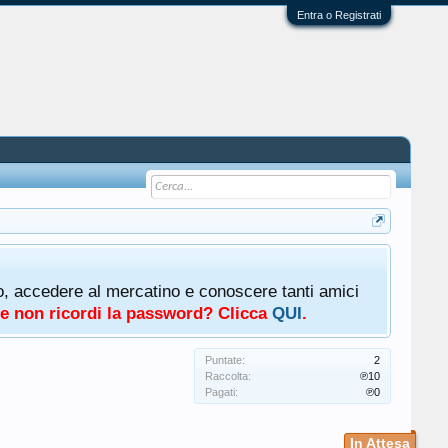
Entra o Registrati
oto, accedere al mercatino e conoscere tanti amici
a e non ricordi la password? Clicca
QUI
.
Puntate:
2
Raccolta:
℗10
Pagati:
℗0
In Attesa