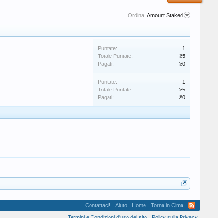
Ordina:
Amount Staked
Puntate:
1
Totale Puntate:
℗5
Pagati:
℗0
Puntate:
1
Totale Puntate:
℗5
Pagati:
℗0
Contattaci!
Aiuto
Home
Torna in Cima
Termini e Condizioni d'uso del sito
Policy sulla Privacy