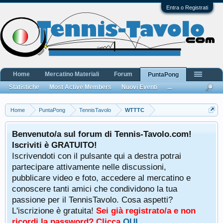
Entra o Registrati
Home
Mercatino Materiali
Forum
PuntaPong
Statistiche
Most Active Members
Nuovi Eventi
...
Home
PuntaPong
TennisTavolo
WTTTC
Benvenuto/a sul forum di Tennis-Tavolo.com!
Iscriviti è GRATUITO!
Iscrivendoti con il pulsante qui a destra potrai
partecipare attivamente nelle discussioni,
pubblicare video e foto, accedere al mercatino e
conoscere tanti amici che condividono la tua
passione per il TennisTavolo. Cosa aspetti?
L'iscrizione è gratuita!
Sei già registrato/a e non
ricordi la password? Clicca
QUI
.