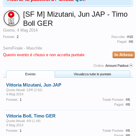
[SF M] Mizutani, Jun JAP - Timo
Boll GER
Giorno
,
4 Mag 2014
Puntate:
2
Raccolta:
℗10
Pagati:
℗0
SemiFinale - Maschile
In Attesa
Questo evento è chiuso e non accetta puntate
Ordina:
Amount Paidout
Evento
Visualizza tutte le puntate
Vittoria Mizutani, Jun JAP
Quote Attuali: 13/8 (2.62)
4 Mag 2014
Puntate:
1
Totale Puntate:
℗5
Pagati:
℗0
Vittoria Boll, Timo GER
Quote Attuali: 4/9 (1.44)
4 Mag 2014
Puntate:
1
Totale Puntate:
℗5
Pagati:
℗0