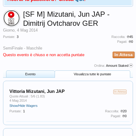
[SF M] Mizutani, Jun JAP -
Dimitrij Ovtcharov GER
Giorno
,
4 Mag 2014
Puntate:
3
Raccolta:
℗45
Pagati:
℗0
SemiFinale - Maschile
In Attesa
Questo evento è chiuso e non accetta puntate
Ordina:
Amount Staked
Evento
Visualizza tutte le puntate
Vittoria Mizutani, Jun JAP
In Attesa
Quote Attuali : 5/6 (1.83)
4 Mag 2014
Show/Hide Wagers
Puntate:
1
Raccolta:
℗20
Pagati:
℗0