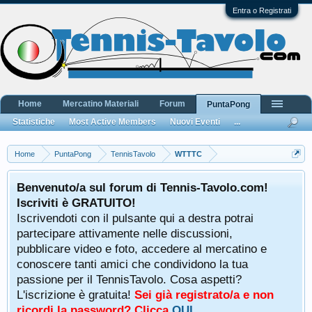
Entra o Registrati
Home
Mercatino Materiali
Forum
PuntaPong
Statistiche
Most Active Members
Nuovi Eventi
...
Home
PuntaPong
TennisTavolo
WTTTC
Benvenuto/a sul forum di Tennis-Tavolo.com!
Iscriviti è GRATUITO!
Iscrivendoti con il pulsante qui a destra potrai
partecipare attivamente nelle discussioni,
pubblicare video e foto, accedere al mercatino e
conoscere tanti amici che condividono la tua
passione per il TennisTavolo. Cosa aspetti?
L'iscrizione è gratuita!
Sei già registrato/a e non
ricordi la password? Clicca
QUI
.