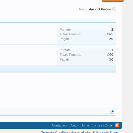
Ordina:
Amount Paidout
Puntate:
2
Totale Puntate:
℗25
Pagati:
℗0
Puntate:
1
Totale Puntate:
℗20
Pagati:
℗0
Contattaci!
Aiuto
Home
Torna in Cima
Termini e Condizioni d'uso del sito
Policy sulla Privacy