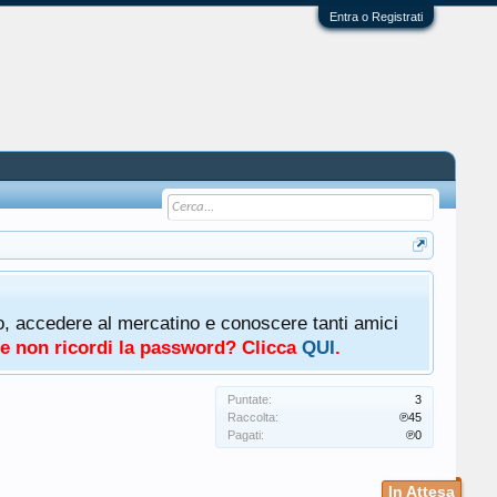
Entra o Registrati
oto, accedere al mercatino e conoscere tanti amici
a e non ricordi la password? Clicca
QUI
.
Puntate:
3
Raccolta:
℗45
Pagati:
℗0
In Attesa