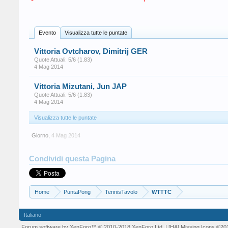
Evento
Visualizza tutte le puntate
Vittoria Ovtcharov, Dimitrij GER
Quote Attuali: 5/6 (1.83)
4 Mag 2014
Vittoria Mizutani, Jun JAP
Quote Attuali: 5/6 (1.83)
4 Mag 2014
Visualizza tutte le puntate
Giorno
,
4 Mag 2014
Condividi questa Pagina
Home
PuntaPong
TennisTavolo
WTTTC
Italiano
Forum software by XenForo™
© 2010-2018 XenForo Ltd.
| [HA] Missing Icons
©20