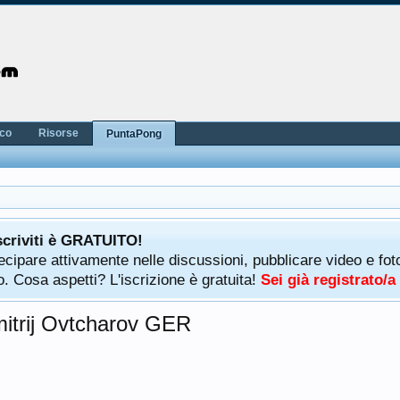
nco
Risorse
PuntaPong
scriviti è GRATUITO!
rtecipare attivamente nelle discussioni, pubblicare video e f
. Cosa aspetti? L'iscrizione è gratuita!
Sei già registrato/
mitrij Ovtcharov GER