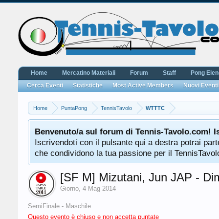
Home
Mercatino Materiali
Forum
Staff
Pong Ele
Cerca Eventi
Statistiche
Most Active Members
Nuovi Eventi
Home
PuntaPong
TennisTavolo
WTTTC
Benvenuto/a sul forum di Tennis-Tavolo.com! I
Iscrivendoti con il pulsante qui a destra potrai pa
che condividono la tua passione per il TennisTavolo
[SF M] Mizutani, Jun JAP - Di
Giorno
,
4 Mag 2014
SemiFinale - Maschile
Questo evento è chiuso e non accetta puntate