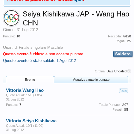
Seiya Kishikawa JAP - Wang Hao
CHN
Giorno
,
31 Lug 2012
Puntate:
10
Raccolta:
℗128
Pagati:
℗5
Quarti di Finale singolare Maschile
Saldato
Questo evento è chiuso e non accetta puntate
Questo evento è stato saldato
1 Ago 2012
Ordina:
Date Updated
Evento
Visualizza tutte le puntate
Vittoria Wang Hao
Pagati
Quote Attuali: 1/20 (1.05)
31 Lug 2012
Puntate:
7
Totale Puntate:
℗97
Pagati:
℗5
Vittoria Seiya Kishikawa
Quote Attuali: 10/1 (11.00)
31 Lug 2012