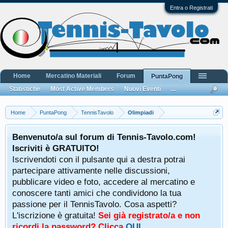
Entra o Registrati
Home
Mercatino Materiali
Forum
PuntaPong
Statistiche
Most Active Members
Nuovi Eventi
...
Home
PuntaPong
TennisTavolo
Olimpiadi
Benvenuto/a sul forum di Tennis-Tavolo.com!
Iscriviti è GRATUITO!
Iscrivendoti con il pulsante qui a destra potrai
partecipare attivamente nelle discussioni,
pubblicare video e foto, accedere al mercatino e
conoscere tanti amici che condividono la tua
passione per il TennisTavolo. Cosa aspetti?
L'iscrizione è gratuita!
Sei già registrato/a e non
ricordi la password? Clicca
QUI
.