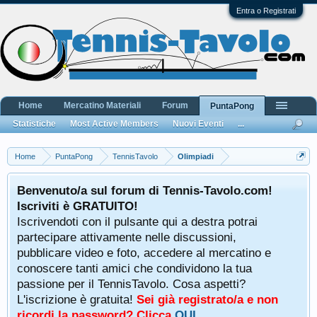
Entra o Registrati
Home
Mercatino Materiali
Forum
PuntaPong
Statistiche
Most Active Members
Nuovi Eventi
...
Home
PuntaPong
TennisTavolo
Olimpiadi
Benvenuto/a sul forum di Tennis-Tavolo.com!
Iscriviti è GRATUITO!
Iscrivendoti con il pulsante qui a destra potrai
partecipare attivamente nelle discussioni,
pubblicare video e foto, accedere al mercatino e
conoscere tanti amici che condividono la tua
passione per il TennisTavolo. Cosa aspetti?
L'iscrizione è gratuita!
Sei già registrato/a e non
ricordi la password? Clicca
QUI
.