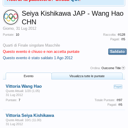
Seiya Kishikawa JAP - Wang Hao
CHN
Giorno
,
31 Lug 2012
Puntate:
10
Raccolta:
℗128
Pagati:
℗5
Quarti di Finale singolare Maschile
Saldato
Questo evento è chiuso e non accetta puntate
Questo evento è stato saldato
1 Ago 2012
Ordina:
Outcome Title
Evento
Visualizza tutte le puntate
Vittoria Wang Hao
Pagati
Quote Attuali: 1/20 (1.05)
31 Lug 2012
Puntate:
7
Totale Puntate:
℗97
Pagati:
℗5
Vittoria Seiya Kishikawa
Quote Attuali: 10/1 (11.00)
31 Lug 2012