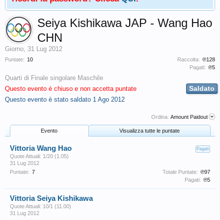
Seiya Kishikawa JAP - Wang Hao
CHN
Giorno
,
31 Lug 2012
Puntate:
10
Raccolta:
℗128
Pagati:
℗5
Quarti di Finale singolare Maschile
Saldato
Questo evento è chiuso e non accetta puntate
Questo evento è stato saldato
1 Ago 2012
Ordina:
Amount Paidout
Evento
Visualizza tutte le puntate
Vittoria Wang Hao
Pagati
Quote Attuali: 1/20 (1.05)
31 Lug 2012
Puntate:
7
Totale Puntate:
℗97
Pagati:
℗5
Vittoria Seiya Kishikawa
Quote Attuali: 10/1 (11.00)
31 Lug 2012