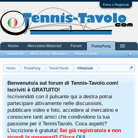
Entra o Registrati
Home
Mercatino Materiali
Forum
PuntaPong
Statistiche
Most Active Members
Nuovi Eventi
...
Home
PuntaPong
TennisTavolo
Olimpiadi
Benvenuto/a sul forum di Tennis-Tavolo.com!
Iscriviti è GRATUITO!
Iscrivendoti con il pulsante qui a destra potrai
partecipare attivamente nelle discussioni,
pubblicare video e foto, accedere al mercatino e
conoscere tanti amici che condividono la tua
passione per il TennisTavolo. Cosa aspetti?
L'iscrizione è gratuita!
Sei già registrato/a e non
ricordi la password? Clicca
QUI
.