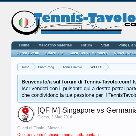
Home
Mercatino Materiali
Forum
Staff
Pong Ele
Cerca Eventi
Statistiche
Most Active Members
Nuovi Eventi
Home
PuntaPong
TennisTavolo
WTTTC
Benvenuto/a sul forum di Tennis-Tavolo.com! I
Iscrivendoti con il pulsante qui a destra potrai pa
che condividono la tua passione per il TennisTavolo
[QF M] Singapore vs Germani
Giorno
,
3 Mag 2014
Quarti di Finale - Maschili
Questo evento è chiuso e non accetta puntate