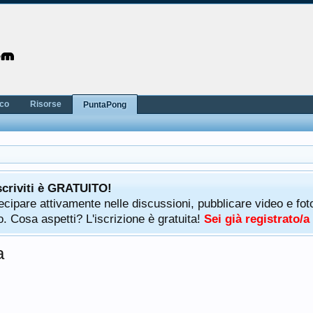
nco
Risorse
PuntaPong
scriviti è GRATUITO!
rtecipare attivamente nelle discussioni, pubblicare video e f
. Cosa aspetti? L'iscrizione è gratuita!
Sei già registrato/
a