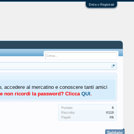
Entra o Registrati
oto, accedere al mercatino e conoscere tanti amici
a e non ricordi la password? Clicca
QUI
.
Puntate:
8
Raccolta:
℗119
Pagati:
℗6
Saldato