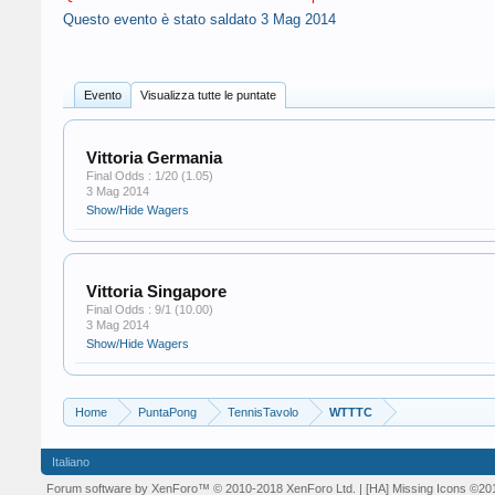
Questo evento è stato saldato
3 Mag 2014
Evento
Visualizza tutte le puntate
Vittoria Germania
Final Odds : 1/20 (1.05)
3 Mag 2014
Show/Hide Wagers
Vittoria Singapore
Final Odds : 9/1 (10.00)
3 Mag 2014
Show/Hide Wagers
Home
PuntaPong
TennisTavolo
WTTTC
Italiano
Forum software by XenForo™
© 2010-2018 XenForo Ltd.
| [HA] Missing Icons
©20