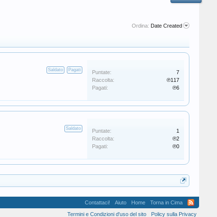
Ordina:
Date Created
Saldato
Pagati
Puntate:
7
Raccolta:
℗117
Pagati:
℗6
Saldato
Puntate:
1
Raccolta:
℗2
Pagati:
℗0
Contattaci!
Aiuto
Home
Torna in Cima
Termini e Condizioni d'uso del sito
Policy sulla Privacy