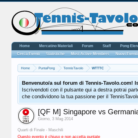
Home
Mercatino Materiali
Forum
Staff
Pong Ele
Cerca Eventi
Statistiche
Most Active Members
Nuovi Eventi
Home
PuntaPong
TennisTavolo
WTTTC
Benvenuto/a sul forum di Tennis-Tavolo.com! I
Iscrivendoti con il pulsante qui a destra potrai pa
che condividono la tua passione per il TennisTavolo
[QF M] Singapore vs Germani
Giorno
,
3 Mag 2014
Quarti di Finale - Maschili
Questo evento è chiuso e non accetta puntate