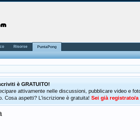
nco
Risorse
PuntaPong
scriviti è GRATUITO!
rtecipare attivamente nelle discussioni, pubblicare video e f
. Cosa aspetti? L'iscrizione è gratuita!
Sei già registrato/
a