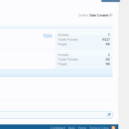
Ordina:
Date Created
Puntate:
7
Pagati
Totale Puntate:
℗117
Pagati:
℗6
Puntate:
1
Totale Puntate:
℗2
Pagati:
℗0
Contattaci!
Aiuto
Home
Torna in Cima