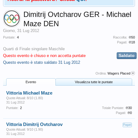
Dimitrij Ovtcharov GER - Michael
Maze DEN
Giorno
,
31 Lug 2012
Puntate:
4
Raccolta:
℗50
Pagati:
℗18
Quarti di Finale singolare Maschile
Saldato
Questo evento è chiuso e non accetta puntate
Questo evento è stato saldato
31 Lug 2012
Ordina:
Wagers Placed
Evento
Visualizza tutte le puntate
Vittoria Michael Maze
Quote Attuali: 8/10 (1.80)
31 Lug 2012
Puntate:
2
Totale Puntate:
℗30
Pagati:
℗0
Vittoria Dimitrij Ovtcharov
Pagati
Quote Attuali: 9/10 (1.90)
31 Lug 2012