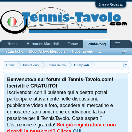
Entra o Registrati
Home
Mercatino Materiali
Forum
PuntaPong
Statistiche
Most Active Members
Nuovi Eventi
...
Home
PuntaPong
TennisTavolo
Olimpiadi
Benvenuto/a sul forum di Tennis-Tavolo.com!
Iscriviti è GRATUITO!
Iscrivendoti con il pulsante qui a destra potrai
partecipare attivamente nelle discussioni,
pubblicare video e foto, accedere al mercatino e
conoscere tanti amici che condividono la tua
passione per il TennisTavolo. Cosa aspetti?
L'iscrizione è gratuita!
Sei già registrato/a e non
ricordi la password? Clicca
QUI
.