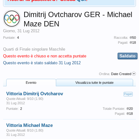
Dimitrij Ovtcharov GER - Michael
Maze DEN
Giorno
,
31 Lug 2012
Puntate:
4
Raccolta:
℗50
Pagati:
℗18
Quarti di Finale singolare Maschile
Saldato
Questo evento è chiuso e non accetta puntate
Questo evento è stato saldato
31 Lug 2012
Ordina:
Date Created
Evento
Visualizza tutte le puntate
Vittoria Dimitrij Ovtcharov
Pagati
Quote Attuali: 9/10 (1.90)
31 Lug 2012
Puntate:
2
Totale Puntate:
℗20
Pagati:
℗18
Vittoria Michael Maze
Quote Attuali: 8/10 (1.80)
31 Lug 2012