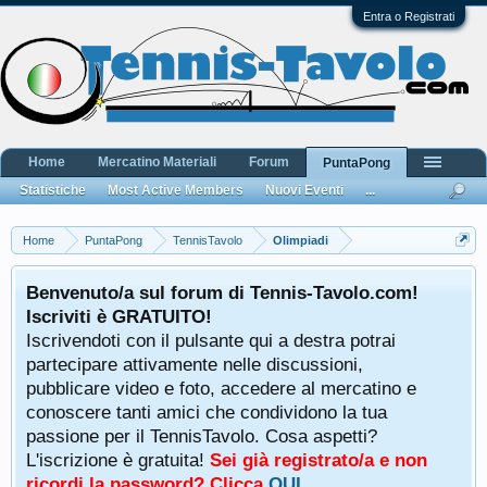
Entra o Registrati
Home
Mercatino Materiali
Forum
PuntaPong
Statistiche
Most Active Members
Nuovi Eventi
...
Home
PuntaPong
TennisTavolo
Olimpiadi
Benvenuto/a sul forum di Tennis-Tavolo.com!
Iscriviti è GRATUITO!
Iscrivendoti con il pulsante qui a destra potrai
partecipare attivamente nelle discussioni,
pubblicare video e foto, accedere al mercatino e
conoscere tanti amici che condividono la tua
passione per il TennisTavolo. Cosa aspetti?
L'iscrizione è gratuita!
Sei già registrato/a e non
ricordi la password? Clicca
QUI
.