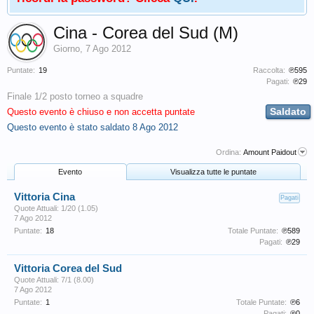
Cina - Corea del Sud (M)
Giorno
,
7 Ago 2012
Puntate:
19
Raccolta:
℗595
Pagati:
℗29
Finale 1/2 posto torneo a squadre
Saldato
Questo evento è chiuso e non accetta puntate
Questo evento è stato saldato
8 Ago 2012
Ordina:
Amount Paidout
Evento
Visualizza tutte le puntate
Vittoria Cina
Pagati
Quote Attuali: 1/20 (1.05)
7 Ago 2012
Puntate:
18
Totale Puntate:
℗589
Pagati:
℗29
Vittoria Corea del Sud
Quote Attuali: 7/1 (8.00)
7 Ago 2012
Puntate:
1
Totale Puntate:
℗6
Pagati:
℗0