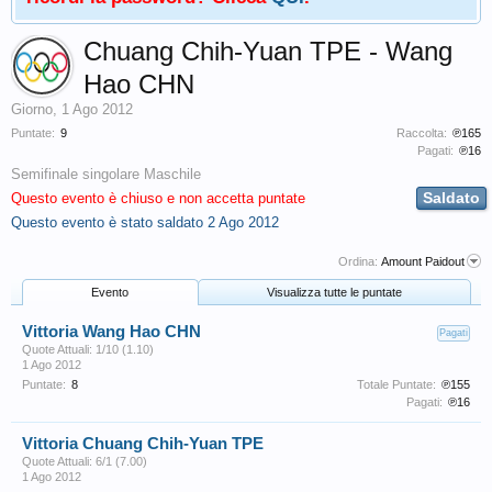
Chuang Chih-Yuan TPE - Wang
Hao CHN
Giorno
,
1 Ago 2012
Puntate:
9
Raccolta:
℗165
Pagati:
℗16
Semifinale singolare Maschile
Saldato
Questo evento è chiuso e non accetta puntate
Questo evento è stato saldato
2 Ago 2012
Ordina:
Amount Paidout
Evento
Visualizza tutte le puntate
Vittoria Wang Hao CHN
Pagati
Quote Attuali: 1/10 (1.10)
1 Ago 2012
Puntate:
8
Totale Puntate:
℗155
Pagati:
℗16
Vittoria Chuang Chih-Yuan TPE
Quote Attuali: 6/1 (7.00)
1 Ago 2012