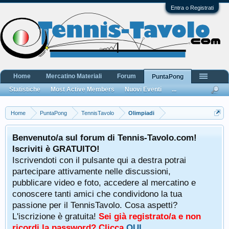
Entra o Registrati
Home
Mercatino Materiali
Forum
PuntaPong
Statistiche
Most Active Members
Nuovi Eventi
...
Home
PuntaPong
TennisTavolo
Olimpiadi
Benvenuto/a sul forum di Tennis-Tavolo.com!
Iscriviti è GRATUITO!
Iscrivendoti con il pulsante qui a destra potrai
partecipare attivamente nelle discussioni,
pubblicare video e foto, accedere al mercatino e
conoscere tanti amici che condividono la tua
passione per il TennisTavolo. Cosa aspetti?
L'iscrizione è gratuita!
Sei già registrato/a e non
ricordi la password? Clicca
QUI
.