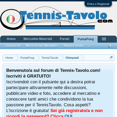
Entra o Registrati
Home
Mercatino Materiali
Forum
PuntaPong
Statistiche
Most Active Members
Nuovi Eventi
...
Home
PuntaPong
TennisTavolo
Olimpiadi
Benvenuto/a sul forum di Tennis-Tavolo.com!
Iscriviti è GRATUITO!
Iscrivendoti con il pulsante qui a destra potrai
partecipare attivamente nelle discussioni,
pubblicare video e foto, accedere al mercatino e
conoscere tanti amici che condividono la tua
passione per il TennisTavolo. Cosa aspetti?
L'iscrizione è gratuita!
Sei già registrato/a e non
ricordi la password? Clicca
QUI
.