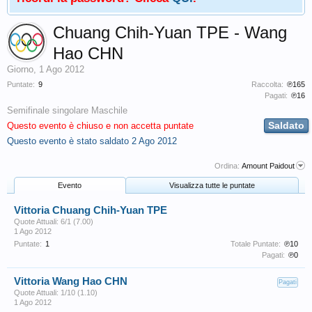
Chuang Chih-Yuan TPE - Wang
Hao CHN
Giorno
,
1 Ago 2012
Puntate:
9
Raccolta:
℗165
Pagati:
℗16
Semifinale singolare Maschile
Saldato
Questo evento è chiuso e non accetta puntate
Questo evento è stato saldato
2 Ago 2012
Ordina:
Amount Paidout
Evento
Visualizza tutte le puntate
Vittoria Chuang Chih-Yuan TPE
Quote Attuali: 6/1 (7.00)
1 Ago 2012
Puntate:
1
Totale Puntate:
℗10
Pagati:
℗0
Vittoria Wang Hao CHN
Pagati
Quote Attuali: 1/10 (1.10)
1 Ago 2012