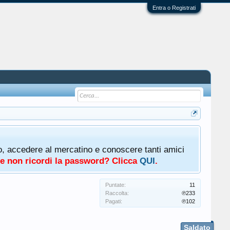
Entra o Registrati
oto, accedere al mercatino e conoscere tanti amici
a e non ricordi la password? Clicca
QUI
.
Puntate:
11
Raccolta:
℗233
Pagati:
℗102
Saldato