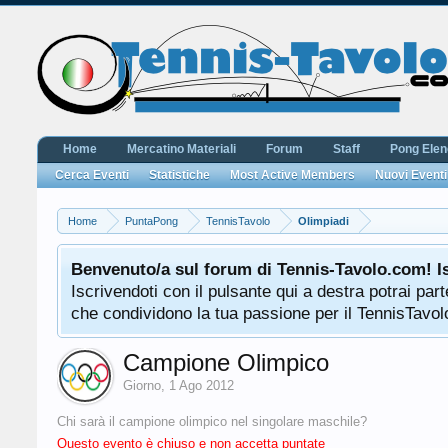
Home
Mercatino Materiali
Forum
Staff
Pong Ele
Cerca Eventi
Statistiche
Most Active Members
Nuovi Eventi
Home
PuntaPong
TennisTavolo
Olimpiadi
Benvenuto/a sul forum di Tennis-Tavolo.com! I
Iscrivendoti con il pulsante qui a destra potrai pa
che condividono la tua passione per il TennisTavolo
Campione Olimpico
Giorno
,
1 Ago 2012
Chi sarà il campione olimpico nel singolare maschile?
Questo evento è chiuso e non accetta puntate