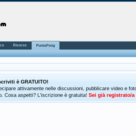
nco
Risorse
PuntaPong
scriviti è GRATUITO!
rtecipare attivamente nelle discussioni, pubblicare video e f
. Cosa aspetti? L'iscrizione è gratuita!
Sei già registrato/