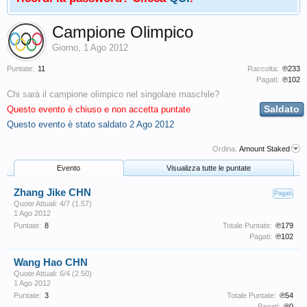
Campione Olimpico
Giorno
,
1 Ago 2012
Puntate:
11
Raccolta:
℗233
Pagati:
℗102
Chi sarà il campione olimpico nel singolare maschile?
Saldato
Questo evento è chiuso e non accetta puntate
Questo evento è stato saldato
2 Ago 2012
Ordina:
Amount Staked
Evento
Visualizza tutte le puntate
Zhang Jike CHN
Pagati
Quote Attuali: 4/7 (1.57)
1 Ago 2012
Puntate:
8
Totale Puntate:
℗179
Pagati:
℗102
Wang Hao CHN
Quote Attuali: 6/4 (2.50)
1 Ago 2012
Puntate:
3
Totale Puntate:
℗54
Pagati:
℗0