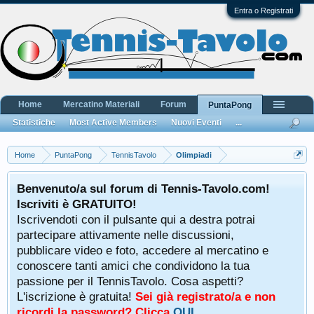
Entra o Registrati
Home
Mercatino Materiali
Forum
PuntaPong
Statistiche
Most Active Members
Nuovi Eventi
...
Home
PuntaPong
TennisTavolo
Olimpiadi
Benvenuto/a sul forum di Tennis-Tavolo.com!
Iscriviti è GRATUITO!
Iscrivendoti con il pulsante qui a destra potrai
partecipare attivamente nelle discussioni,
pubblicare video e foto, accedere al mercatino e
conoscere tanti amici che condividono la tua
passione per il TennisTavolo. Cosa aspetti?
L'iscrizione è gratuita!
Sei già registrato/a e non
ricordi la password? Clicca
QUI
.