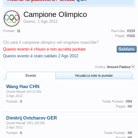
Campione Olimpico
Giorno
,
1 Ago 2012
Puntate:
11
Raccolta:
℗233
Pagati:
℗102
Chi sarà il campione olimpico nel singolare maschile?
Saldato
Questo evento è chiuso e non accetta puntate
Questo evento è stato saldato
2 Ago 2012
Ordina:
Amount Paidout
Evento
Visualizza tutte le puntate
Wang Hao CHN
Quote Attuali: 6/4 (2.50)
1 Ago 2012
Puntate:
3
Totale Puntate:
℗54
Pagati:
℗0
Dimitrij Ovtcharov GER
Quote Attuali: 19/1 (20.00)
1 Ago 2012
Puntate:
0
Totale Puntate:
℗0
Pagati:
℗0