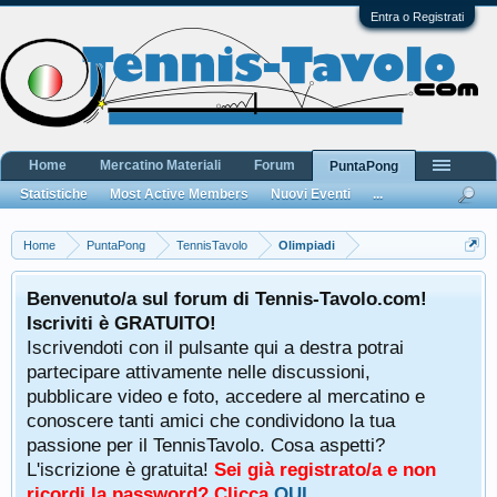
Entra o Registrati
Home
Mercatino Materiali
Forum
PuntaPong
Statistiche
Most Active Members
Nuovi Eventi
...
Home
PuntaPong
TennisTavolo
Olimpiadi
Benvenuto/a sul forum di Tennis-Tavolo.com!
Iscriviti è GRATUITO!
Iscrivendoti con il pulsante qui a destra potrai
partecipare attivamente nelle discussioni,
pubblicare video e foto, accedere al mercatino e
conoscere tanti amici che condividono la tua
passione per il TennisTavolo. Cosa aspetti?
L'iscrizione è gratuita!
Sei già registrato/a e non
ricordi la password? Clicca
QUI
.