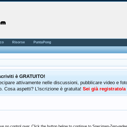
nco
Risorse
PuntaPong
scriviti è GRATUITO!
rtecipare attivamente nelle discussioni, pubblicare video e f
. Cosa aspetti? L'iscrizione è gratuita!
Sei già registrato/
ave no control over. Click the button below to continue to Specimen-Zero-red