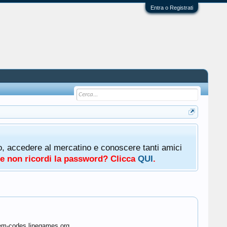
Entra o Registrati
oto, accedere al mercatino e conoscere tanti amici
a e non ricordi la password? Clicca
QUI
.
eem-codes.linegames.org.