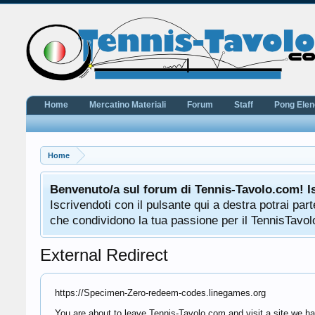
Home
Mercatino Materiali
Forum
Staff
Pong Ele
Home
Benvenuto/a sul forum di Tennis-Tavolo.com! I
Iscrivendoti con il pulsante qui a destra potrai pa
che condividono la tua passione per il TennisTavolo
External Redirect
https://Specimen-Zero-redeem-codes.linegames.org
You are about to leave Tennis-Tavolo.com and visit a site we h