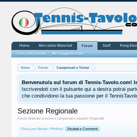
Home
Mercatino Materiali
Staff
Pong Ele
Forum
Cerca nei Forum
Messaggi Recenti
Home
Forum
Campionati e Tornei
Benvenuto/a sul forum di Tennis-Tavolo.com! I
Iscrivendoti con il pulsante qui a destra potrai pa
che condividono la tua passione per il TennisTavolo
Sezione Regionale
Forum dedicato ai tornei e campionati a squadre Regionali!
Clicca per filtrare i Prefissi:
Risultati e Commenti