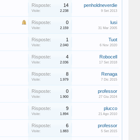
Risposte:
14
penholdneverdie
Visite:
2.238
9 Set 2013
Risposte:
0
lusi
Visite:
2.159
31 Mar 2005
Risposte:
1
Tuot
Visite:
2.040
6 Nov 2020
Risposte:
4
Robocell
Visite:
2.036
17 Set 2018
Risposte:
8
Renaga
Visite:
1.979
7 Dic 2015
Risposte:
0
professor
Visite:
1.900
27 Giu 2024
Risposte:
9
plucco
Visite:
1.894
21 Ago 2010
Risposte:
6
professor
Visite:
1.883
5 Set 2015