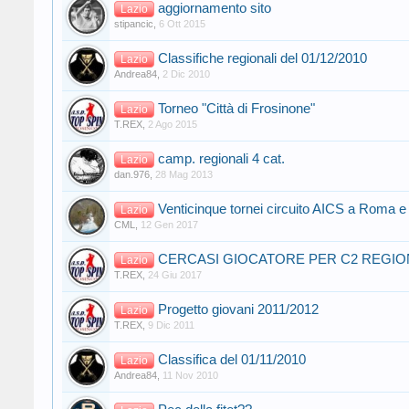
aggiornamento sito
Lazio
stipancic
,
6 Ott 2015
Classifiche regionali del 01/12/2010
Lazio
Andrea84
,
2 Dic 2010
Torneo "Città di Frosinone"
Lazio
T.REX
,
2 Ago 2015
camp. regionali 4 cat.
Lazio
dan.976
,
28 Mag 2013
Venticinque tornei circuito AICS a Roma e
Lazio
CML
,
12 Gen 2017
CERCASI GIOCATORE PER C2 REGIO
Lazio
T.REX
,
24 Giu 2017
Progetto giovani 2011/2012
Lazio
T.REX
,
9 Dic 2011
Classifica del 01/11/2010
Lazio
Andrea84
,
11 Nov 2010