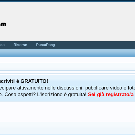
nco
Risorse
PuntaPong
scriviti è GRATUITO!
rtecipare attivamente nelle discussioni, pubblicare video e f
. Cosa aspetti? L'iscrizione è gratuita!
Sei già registrato/