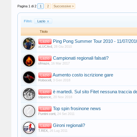
Pagina 1 di 2
1
2
Successive >
Filtri:
Lazio
x
Titolo
Ping Pong Summer Tour 2010 - 11/07/201
Lazio
aLUCArd
,
28 Giu 2010
Campionati regionali falsati?
Lazio
ofmaze
,
16 Mar 2017
Aumento costo iscrizione gare
Lazio
Robocell
,
3 Gen 2018
è martedì. Sul sito Fitet nessuna traccia dei
Lazio
stipancic
,
20 Nov 2018
Top spin frosinone news
Lazio
Puntini corti
,
24 Set 2011
Gironi regionali?
Lazio
T.REX
,
26 Lug 2011