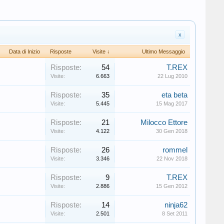
x
Data di Inizio
Risposte
Visite ↓
Ultimo Messaggio
Risposte:
54
T.REX
Visite:
6.663
22 Lug 2010
Risposte:
35
eta beta
Visite:
5.445
15 Mag 2017
Risposte:
21
Milocco Ettore
Visite:
4.122
30 Gen 2018
Risposte:
26
rommel
Visite:
3.346
22 Nov 2018
Risposte:
9
T.REX
Visite:
2.886
15 Gen 2012
Risposte:
14
ninja62
Visite:
2.501
8 Set 2011