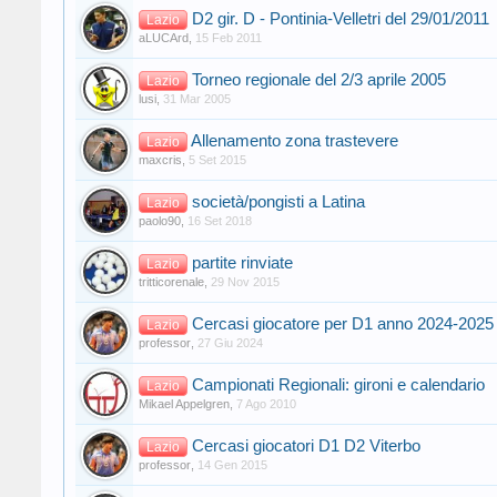
D2 gir. D - Pontinia-Velletri del 29/01/2011
Lazio
aLUCArd
,
15 Feb 2011
Torneo regionale del 2/3 aprile 2005
Lazio
lusi
,
31 Mar 2005
Allenamento zona trastevere
Lazio
maxcris
,
5 Set 2015
società/pongisti a Latina
Lazio
paolo90
,
16 Set 2018
partite rinviate
Lazio
tritticorenale
,
29 Nov 2015
Cercasi giocatore per D1 anno 2024-2025
Lazio
professor
,
27 Giu 2024
Campionati Regionali: gironi e calendario
Lazio
Mikael Appelgren
,
7 Ago 2010
Cercasi giocatori D1 D2 Viterbo
Lazio
professor
,
14 Gen 2015