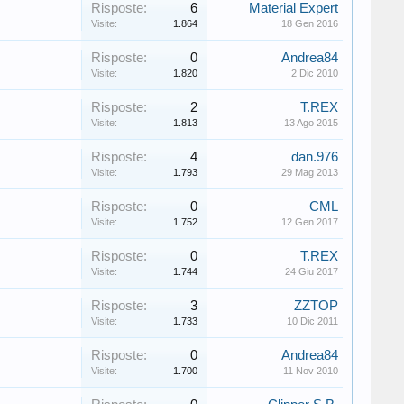
Risposte:
6
Material Expert
Visite:
1.864
18 Gen 2016
Risposte:
0
Andrea84
Visite:
1.820
2 Dic 2010
Risposte:
2
T.REX
Visite:
1.813
13 Ago 2015
Risposte:
4
dan.976
Visite:
1.793
29 Mag 2013
Risposte:
0
CML
Visite:
1.752
12 Gen 2017
Risposte:
0
T.REX
Visite:
1.744
24 Giu 2017
Risposte:
3
ZZTOP
Visite:
1.733
10 Dic 2011
Risposte:
0
Andrea84
Visite:
1.700
11 Nov 2010