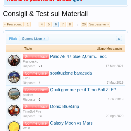
Consigli & Test sui Materiali
< Precedenti
1
←
4
5
6
7
8
→
20
Successive >
Filtri:
Gomme Lisce
x
x
Titolo
Ultimo Messaggio
Palio Ak 47 blue 2,0mm... ecc
Gomme Lisce
Francesko
17 Mar 2021
Risposte:
21
sostituzione baracuda
Gomme Lisce
Fil29
7 Mag 2019
Risposte:
4
Quali gomme per il Timo Boll ZLF?
Gomme Lisce
paolom
1 Giu 2019
Risposte:
6
Donic BlueGrip
Gomme Lisce
TimoBoll Fire
29 Ago 2020
Risposte:
36
Galaxy Moon vs Mars
Gomme Lisce
West