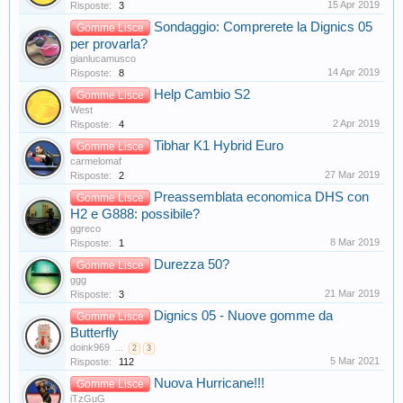
15 Apr 2019
Risposte:
3
Sondaggio: Comprerete la Dignics 05
Gomme Lisce
per provarla?
gianlucamusco
14 Apr 2019
Risposte:
8
Help Cambio S2
Gomme Lisce
West
2 Apr 2019
Risposte:
4
Tibhar K1 Hybrid Euro
Gomme Lisce
carmelomaf
27 Mar 2019
Risposte:
2
Preassemblata economica DHS con
Gomme Lisce
H2 e G888: possibile?
ggreco
8 Mar 2019
Risposte:
1
Durezza 50?
Gomme Lisce
ggg
21 Mar 2019
Risposte:
3
Dignics 05 - Nuove gomme da
Gomme Lisce
Butterfly
doink969
...
2
3
5 Mar 2021
Risposte:
112
Nuova Hurricane!!!
Gomme Lisce
iTzGuG