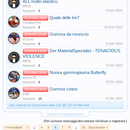
ALL molto elastico.
MR92
9 Gen 2019
Risposte:
3
Quale delle tre?
Gomme Lisce
TimoBoll Fire
18 Gen 2019
Risposte:
9
Gomma da rovescio
Gomme Lisce
iTzGuG
6 Gen 2019
Risposte:
9
Der MaterialSpezialist - TENACIOUS
Gomme Lisce
VIOLENCE
MR92
3 Gen 2019
Risposte:
3
Nuova gommapiuma Butterfly
Gomme Lisce
guruzz75
18 Dic 2018
Risposte:
6
Gomme cinesi
Gomme Lisce
Fil29
12 Dic 2018
Risposte:
15
Stai vedendo le Discussioni dalla 126 alla 150 di 498 totali
Opzioni di visualizzazione
(Per scrivere messaggi devi entrare nel forum o registrarti.)
< Precedenti
1
←
4
5
6
7
8
→
20
Successive >