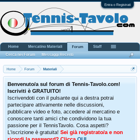
Entra o Registrati
Home
Mercatino Materiali
Staff
Forum
Cerca nei Forum
Messaggi Recenti
Home
Forum
Materiali
Benvenuto/a sul forum di Tennis-Tavolo.com!
Iscriviti è GRATUITO!
Iscrivendoti con il pulsante qui a destra potrai
partecipare attivamente nelle discussioni,
pubblicare video e foto, accedere al mercatino e
conoscere tanti amici che condividono la tua
passione per il TennisTavolo. Cosa aspetti?
L'iscrizione è gratuita!
Sei già registrato/a e non
ricordi la password? Clicca
QUI
.