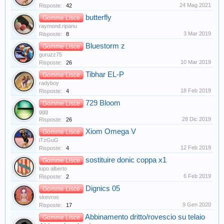
24 Mag 2021
Risposte:
42
butterfly
Gomme Lisce
raymond.ripanu
3 Mar 2019
Risposte:
8
Bluestorm z
Gomme Lisce
guruzz75
10 Mar 2019
Risposte:
26
Tibhar EL-P
Gomme Lisce
radyboy
18 Feb 2019
Risposte:
4
729 Bloom
Gomme Lisce
ggg
28 Dic 2019
Risposte:
26
Xiom Omega V
Gomme Lisce
iTzGuG
12 Feb 2019
Risposte:
4
sostituire donic coppa x1
Gomme Lisce
lupo alberto
6 Feb 2019
Risposte:
2
Dignics 05
Gomme Lisce
skevros
9 Gen 2020
Risposte:
17
Abbinamento dritto/rovescio su telaio
Gomme Lisce