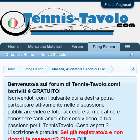
Entra o Registrati
Home
Mercatino Materiali
Forum
Pong Elenco
Directory Home
Nuove Schede
Home
Pong Elenco
Maestri, Allenatori e Tecnici FITeT
Benvenuto/a sul forum di Tennis-Tavolo.com!
Iscriviti è GRATUITO!
Iscrivendoti con il pulsante qui a destra potrai
partecipare attivamente nelle discussioni,
pubblicare video e foto, accedere al mercatino e
conoscere tanti amici che condividono la tua
passione per il TennisTavolo. Cosa aspetti?
L'iscrizione è gratuita!
Sei già registrato/a e non
ricordi la password? Clicca
QUI
.