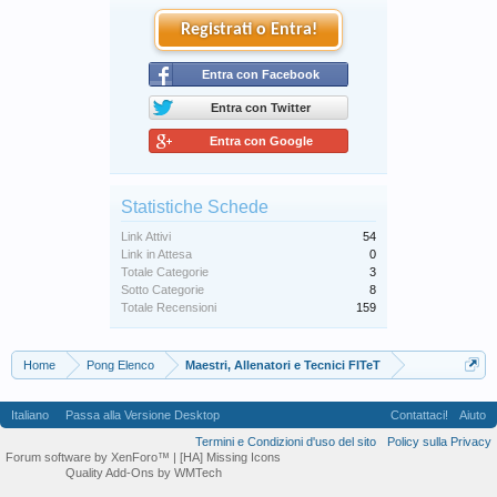
Registrati o Entra!
Entra con Facebook
Entra con Twitter
Entra con Google
Statistiche Schede
Link Attivi
54
Link in Attesa
0
Totale Categorie
3
Sotto Categorie
8
Totale Recensioni
159
Home
Pong Elenco
Maestri, Allenatori e Tecnici FITeT
Italiano
Passa alla Versione Desktop
Contattaci!
Aiuto
Termini e Condizioni d'uso del sito
Policy sulla Privacy
Forum software by XenForo™
| [HA] Missing Icons
Quality Add-Ons by WMTech