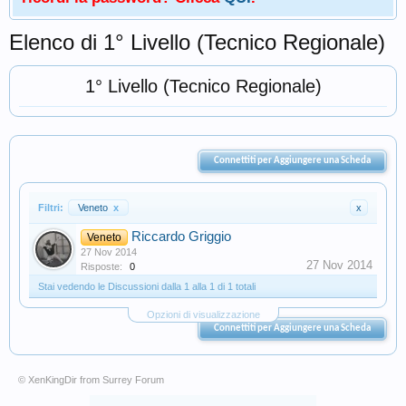
Elenco di 1° Livello (Tecnico Regionale)
1° Livello (Tecnico Regionale)
Connettiti per Aggiungere una Scheda
Filtri:
Veneto
x
x
Riccardo Griggio
Veneto
27 Nov 2014
27 Nov 2014
Risposte:
0
Stai vedendo le Discussioni dalla 1 alla 1 di 1 totali
Opzioni di visualizzazione
Connettiti per Aggiungere una Scheda
© XenKingDir from
Surrey Forum