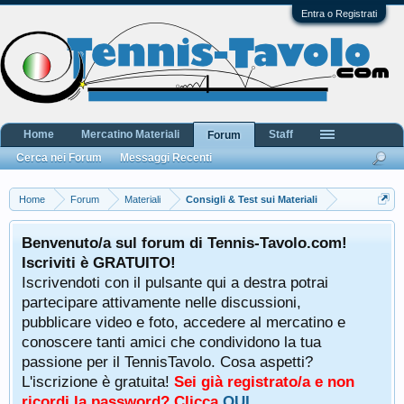
Entra o Registrati
Home
Mercatino Materiali
Staff
Forum
Cerca nei Forum
Messaggi Recenti
Home
Forum
Materiali
Consigli & Test sui Materiali
Benvenuto/a sul forum di Tennis-Tavolo.com!
Iscriviti è GRATUITO!
Iscrivendoti con il pulsante qui a destra potrai
partecipare attivamente nelle discussioni,
pubblicare video e foto, accedere al mercatino e
conoscere tanti amici che condividono la tua
passione per il TennisTavolo. Cosa aspetti?
L'iscrizione è gratuita!
Sei già registrato/a e non
ricordi la password? Clicca
QUI
.