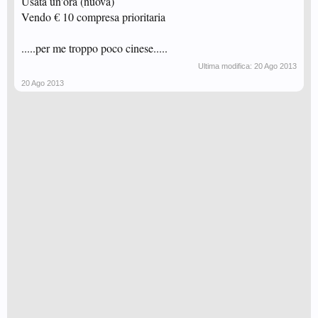
Usata un'ora (nuova)
Vendo € 10 compresa prioritaria
.....per me troppo poco cinese.....
Ultima modifica:
20 Ago 2013
20 Ago 2013