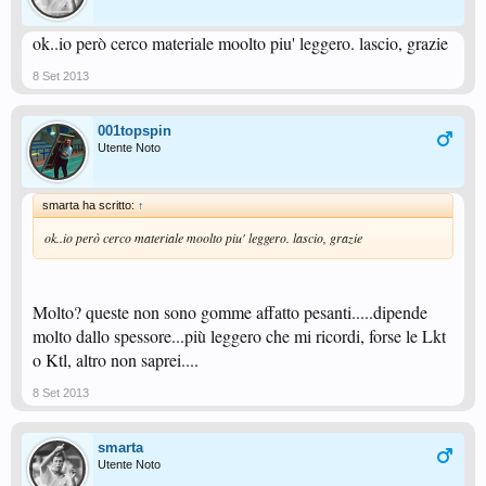
ok..io però cerco materiale moolto piu' leggero. lascio, grazie
8 Set 2013
001topspin
Utente Noto
smarta ha scritto:
↑
ok..io però cerco materiale moolto piu' leggero. lascio, grazie
Molto? queste non sono gomme affatto pesanti.....dipende
molto dallo spessore...più leggero che mi ricordi, forse le Lkt
o Ktl, altro non saprei....
8 Set 2013
smarta
Utente Noto