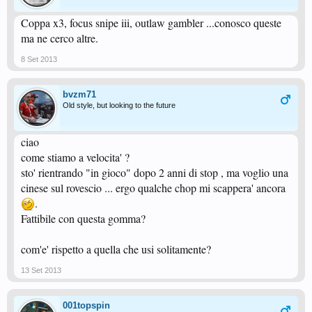
Coppa x3, focus snipe iii, outlaw gambler ...conosco queste
ma ne cerco altre.
8 Set 2013
bvzm71
Old style, but looking to the future
ciao
come stiamo a velocita' ?
sto' rientrando "in gioco" dopo 2 anni di stop , ma voglio una
cinese sul rovescio ... ergo qualche chop mi scappera' ancora
.
Fattibile con questa gomma?
com'e' rispetto a quella che usi solitamente?
13 Set 2013
001topspin