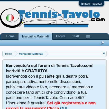
Entra o Registrati
Home
Forum
Staff
Mercatino Materiali
Home
Mercatino Materiali
Benvenuto/a sul forum di Tennis-Tavolo.com!
Iscriviti è GRATUITO!
Iscrivendoti con il pulsante qui a destra potrai
partecipare attivamente nelle discussioni,
pubblicare video e foto, accedere al mercatino e
conoscere tanti amici che condividono la tua
passione per il TennisTavolo. Cosa aspetti?
L'iscrizione è gratuita!
Sei già registrato/a e non
ricordi la password? Clicca
QUI
.