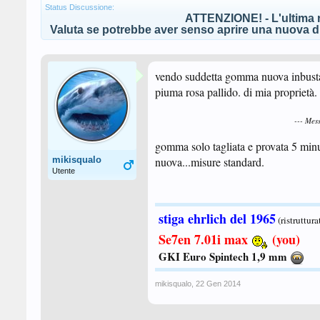
Status Discussione:
ATTENZIONE! - L'ultima r
Valuta se potrebbe aver senso aprire una nuova di
vendo suddetta gomma nuova inbusta
piuma rosa pallido. di mia proprietà.
--- Mes
gomma solo tagliata e provata 5 minu
mikisqualo
nuova...misure standard.
Utente
stiga ehrlich del 1965
(ristruttura
Se7en 7.01i max
(you)
GKI Euro Spintech 1,9 mm
mikisqualo
,
22 Gen 2014