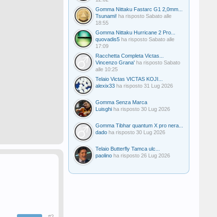
Gomma Nittaku Fastarc G1 2,0mm...
Tsunami!
ha risposto
Sabato alle
18:55
Gomma Nittaku Hurricane 2 Pro...
quovadis5
ha risposto
Sabato alle
17:09
Racchetta Completa Victas...
Vincenzo Grana'
ha risposto
Sabato
alle 10:25
Telaio Victas VICTAS KOJI...
alexix33
ha risposto
31 Lug 2026
Gomma Senza Marca
Luisghi
ha risposto
30 Lug 2026
Gomma Tibhar quantum X pro nera...
dado
ha risposto
30 Lug 2026
Telaio Butterfly Tamca ulc...
paolino
ha risposto
26 Lug 2026
#2