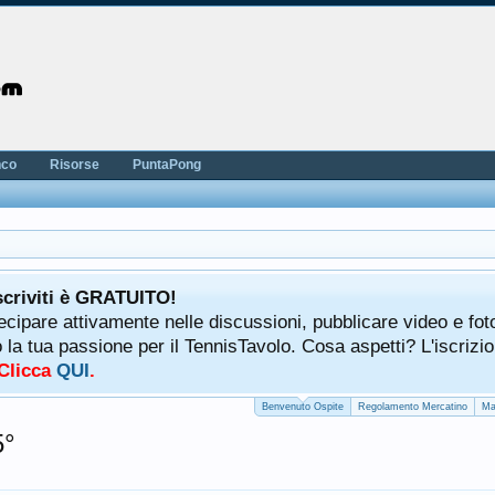
nco
Risorse
PuntaPong
scriviti è GRATUITO!
tecipare attivamente nelle discussioni, pubblicare video e fot
a tua passione per il TennisTavolo. Cosa aspetti? L'iscrizio
 Clicca
QUI
.
Benvenuto Ospite
Regolamento Mercatino
Ma
5°