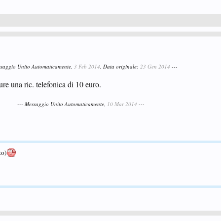
ssaggio Unito Automaticamente,
3 Feb 2014
, Data originale:
23 Gen 2014
---
e una ric. telefonica di 10 euro.
--- Messaggio Unito Automaticamente,
10 Mar 2014
---
to)