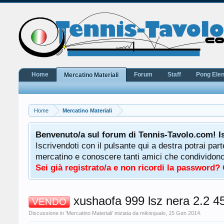
Home
Forum
Staff
Pong Ele
Mercatino Materiali
Home
Mercatino Materiali
potrà
Benvenuto/a sul forum di Tennis-Tavolo.com! I
uale
Iscrivendoti con il pulsante qui a destra potrai par
 ha a
mercatino e conoscere tanti amici che condividono l
Sei già registrato/a e non ricordi la password?
xushaofa 999 lsz nera 2.2 4
VENDO
Discussione in '
Mercatino Materiali
' iniziata da
mikisqualo
,
15 Gen 2014
.