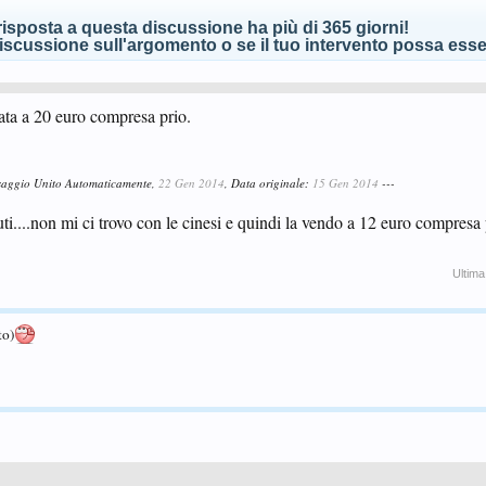
isposta a questa discussione ha più di 365 giorni!
scussione sull'argomento o se il tuo intervento possa esser
ta a 20 euro compresa prio.
saggio Unito Automaticamente,
22 Gen 2014
, Data originale:
15 Gen 2014
---
ti....non mi ci trovo con le cinesi e quindi la vendo a 12 euro compres
Ultima
to)