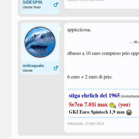
SIDESPIN
Utente Noto
appiccicosa.
--- Me
ribasso a 10 euro compreso prio oppur
mikisqualo
Utente
6 euro + 2 euro di prio.
stiga ehrlich del 1965
(ristruttura
Se7en 7.01i max
(you)
GKI Euro Spintech 1,9 mm
mikisqualo
,
10 Mar 2014