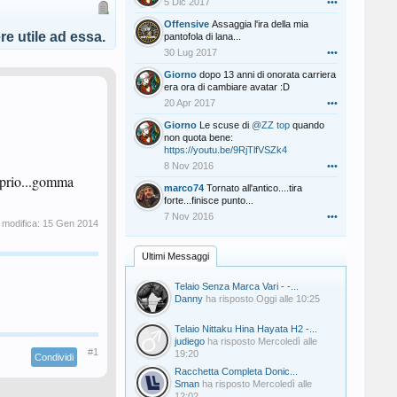
5 Dic 2017
•••
Offensive
Assaggia l'ira della mia
e utile ad essa.
pantofola di lana...
30 Lug 2017
•••
Giorno
dopo 13 anni di onorata carriera
era ora di cambiare avatar :D
20 Apr 2017
•••
Giorno
Le scuse di
@ZZ top
quando
non quota bene:
https://youtu.be/9RjTlfVSZk4
8 Nov 2016
•••
a prio...gomma
marco74
Tornato all'antico....tira
forte...finisce punto...
7 Nov 2016
•••
 modifica:
15 Gen 2014
Ultimi Messaggi
Telaio Senza Marca Vari - -...
Danny
ha risposto
Oggi alle 10:25
Telaio Nittaku Hina Hayata H2 -...
judiego
ha risposto
Mercoledì alle
#1
19:20
Condividi
Racchetta Completa Donic...
Sman
ha risposto
Mercoledì alle
12:02