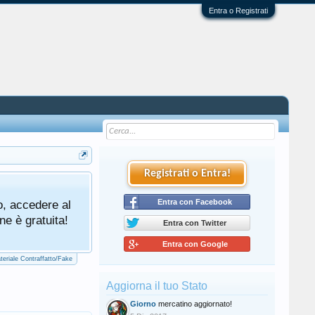
Entra o Registrati
Registrati o Entra!
Tutti gli utenti che partecipano al mercat
o, accedere al
cliccando qui di seguito:
Entra con Facebook
Regolamento Me
ne è gratuita!
Entra con Twitter
Entra con Google
teriale Contraffatto/Fake
Aggiorna il tuo Stato
Giorno
mercatino aggiornato!