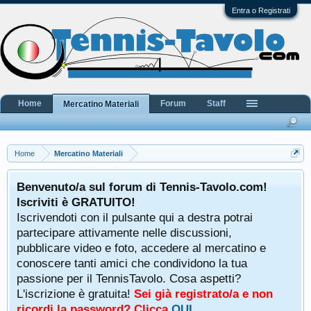
Entra o Registrati
Home
Forum
Staff
Mercatino Materiali
Home
Mercatino Materiali
Benvenuto/a sul forum di Tennis-Tavolo.com!
Iscriviti è GRATUITO!
Iscrivendoti con il pulsante qui a destra potrai
partecipare attivamente nelle discussioni,
pubblicare video e foto, accedere al mercatino e
conoscere tanti amici che condividono la tua
passione per il TennisTavolo. Cosa aspetti?
L'iscrizione è gratuita!
Sei già registrato/a e non
ricordi la password? Clicca
QUI
.