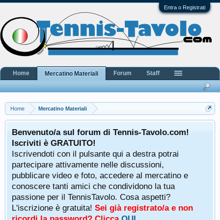
Entra o Registrati
Home
Forum
Staff
Mercatino Materiali
Home
Mercatino Materiali
Benvenuto/a sul forum di Tennis-Tavolo.com!
Iscriviti è GRATUITO!
Iscrivendoti con il pulsante qui a destra potrai
partecipare attivamente nelle discussioni,
pubblicare video e foto, accedere al mercatino e
conoscere tanti amici che condividono la tua
passione per il TennisTavolo. Cosa aspetti?
L'iscrizione è gratuita!
Sei già registrato/a e non
ricordi la password? Clicca
QUI
.