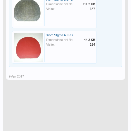
Dimensione del file:
111,2 KB
Visite:
187
Xiom SIgma A.JPG
Dimensione del file:
44,3 KB
Visite:
194
9 Apr 2017