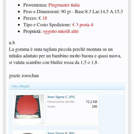
Provenienza:
Pingmaster italia
Peso e Dimensioni: 90 gr - Base:8.3 Lar:14,5 A:15,3
Prezzo: €
18
Tipo e Costo Spedizione:
€ 3 posta 4
Proprietà:
oggetto mio/di altri
n.b
La gomma è stata tagliata piccola perchè montata su un
nittaku adattato per un bambino molto buona e quasi nuova,
si valuta scambio con blufire rossa da 1,5 o 1,8 .
grazie zorochan
Files Allegati:
Xiom Sigma C.JPG
Dimensione del file:
72,2 KB
Visite:
185
Xiom Sigma B.JPG