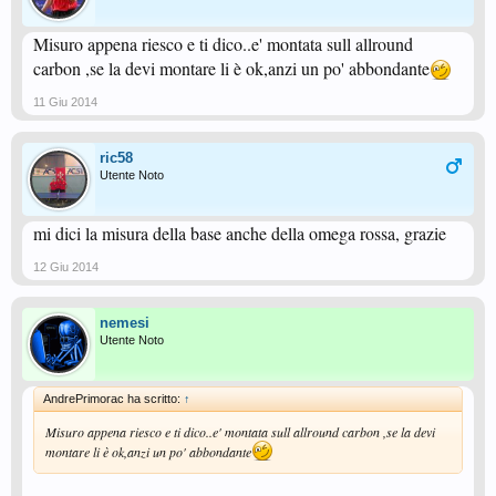
Misuro appena riesco e ti dico..e' montata sull allround
carbon ,se la devi montare li è ok,anzi un po' abbondante
11 Giu 2014
ric58
Utente Noto
mi dici la misura della base anche della omega rossa, grazie
12 Giu 2014
nemesi
Utente Noto
AndrePrimorac ha scritto:
↑
Misuro appena riesco e ti dico..e' montata sull allround carbon ,se la devi
montare li è ok,anzi un po' abbondante