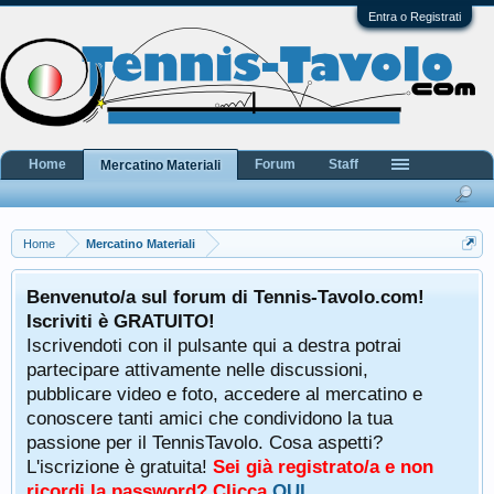
Entra o Registrati
Home
Forum
Staff
Mercatino Materiali
Home
Mercatino Materiali
Benvenuto/a sul forum di Tennis-Tavolo.com!
Iscriviti è GRATUITO!
Iscrivendoti con il pulsante qui a destra potrai
partecipare attivamente nelle discussioni,
pubblicare video e foto, accedere al mercatino e
conoscere tanti amici che condividono la tua
passione per il TennisTavolo. Cosa aspetti?
L'iscrizione è gratuita!
Sei già registrato/a e non
ricordi la password? Clicca
QUI
.