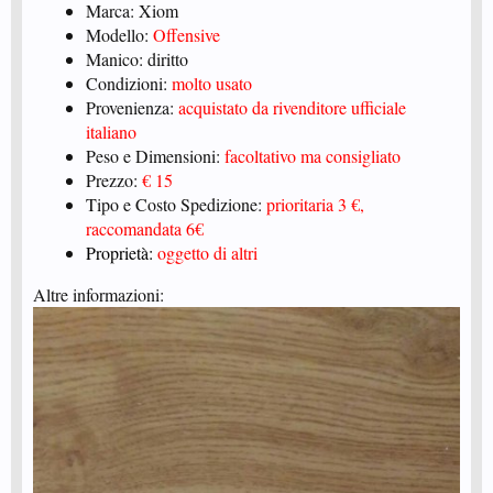
Marca: Xiom
Modello:
Offensive
Manico: diritto
Condizioni:
molto usato
Provenienza:
acquistato da rivenditore ufficiale
italiano
Peso e Dimensioni:
facoltativo ma consigliato
Prezzo:
€ 15
Tipo e Costo Spedizione:
prioritaria 3 €,
raccomandata 6€
Proprietà:
oggetto di altri
Altre informazioni: