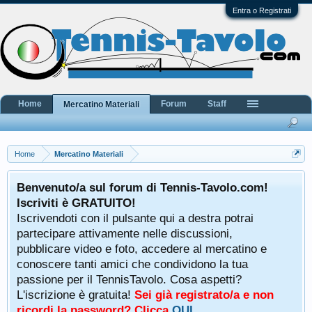
Entra o Registrati
Home
Forum
Staff
Mercatino Materiali
Home
Mercatino Materiali
Benvenuto/a sul forum di Tennis-Tavolo.com!
Iscriviti è GRATUITO!
Iscrivendoti con il pulsante qui a destra potrai
partecipare attivamente nelle discussioni,
pubblicare video e foto, accedere al mercatino e
conoscere tanti amici che condividono la tua
passione per il TennisTavolo. Cosa aspetti?
L'iscrizione è gratuita!
Sei già registrato/a e non
ricordi la password? Clicca
QUI
.