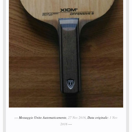
--- Messaggio Unito Automaticamente,
27 Nov 2016
, Data originale:
1 Nov
2016
---