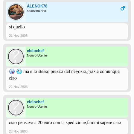
ALENOK78
salentino doc
si quello
21 Nov 2006
elelochef
Nuovo Utente
ma e lo stesso prezzo del negozio,grazie comunque
ciao
22 Nov 2006
elelochef
Nuovo Utente
ciao pensavo a 20 euro con la spedizione,fammi sapere ciao
23 Nov 2006