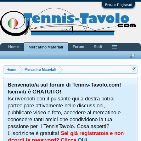
Entra o Registrati
Home
Forum
Staff
Mercatino Materiali
Home
Mercatino Materiali
Benvenuto/a sul forum di Tennis-Tavolo.com!
Iscriviti è GRATUITO!
Iscrivendoti con il pulsante qui a destra potrai
partecipare attivamente nelle discussioni,
pubblicare video e foto, accedere al mercatino e
conoscere tanti amici che condividono la tua
passione per il TennisTavolo. Cosa aspetti?
L'iscrizione è gratuita!
Sei già registrato/a e non
ricordi la password? Clicca
QUI
.