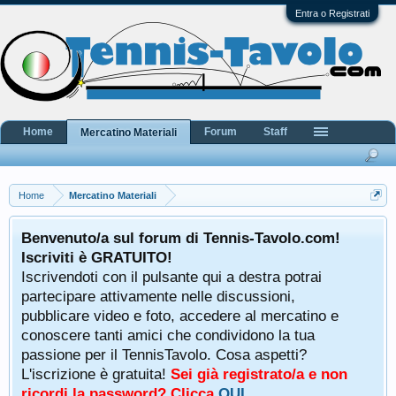
Entra o Registrati
Home
Forum
Staff
Mercatino Materiali
Home
Mercatino Materiali
Benvenuto/a sul forum di Tennis-Tavolo.com!
Iscriviti è GRATUITO!
Iscrivendoti con il pulsante qui a destra potrai
partecipare attivamente nelle discussioni,
pubblicare video e foto, accedere al mercatino e
conoscere tanti amici che condividono la tua
passione per il TennisTavolo. Cosa aspetti?
L'iscrizione è gratuita!
Sei già registrato/a e non
ricordi la password? Clicca
QUI
.