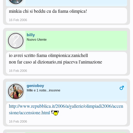
minkia chi si beddu cu da fiama olimpica!
16 Feb 2006
billy
Nuovo Utente
io avrei scritto fiama olimpionica:zanichell
non far caso al dizionario,mi piaceva l'animazione
16 Feb 2006
genioboy
Mille e 1 notte...insonne
http://www.repubblica.it/2006/a/gallerie/olimpiadi2006/accen
sione/accensione.html
16 Feb 2006