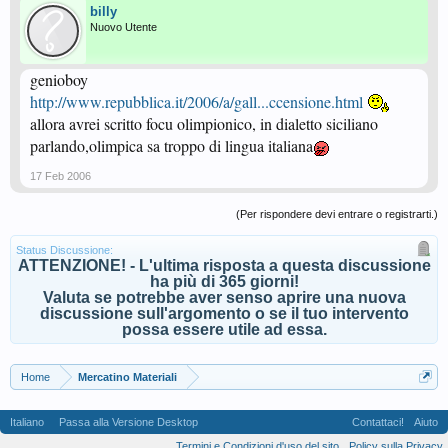
billy
Nuovo Utente
genioboy
http://www.repubblica.it/2006/a/gall...ccensione.html
allora avrei scritto focu olimpionico, in dialetto siciliano
parlando,olimpica sa troppo di lingua italiana
17 Feb 2006
(Per rispondere devi entrare o registrarti.)
Status Discussione:
ATTENZIONE! - L'ultima risposta a questa discussione
ha più di 365 giorni!
Valuta se potrebbe aver senso aprire una nuova
discussione sull'argomento o se il tuo intervento
possa essere utile ad essa.
Home
Mercatino Materiali
Italiano
Passa alla Versione Desktop
Contattaci!
Aiuto
Termini e Condizioni d'uso del sito
Policy sulla Privacy