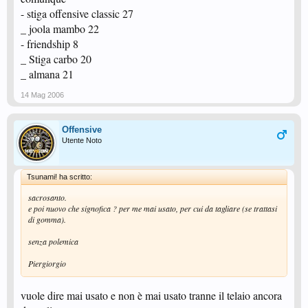
- stiga offensive classic 27
_ joola mambo 22
- friendship 8
_ Stiga carbo 20
_ almana 21
14 Mag 2006
Offensive
Utente Noto
Tsunami! ha scritto:
sacrosanto.
e poi nuovo che signofica ? per me mai usato, per cui da tagliare (se trattasi
di gomma).
senza polemica
Piergiorgio
vuole dire mai usato e non è mai usato tranne il telaio ancora