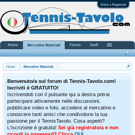
Entra o Registrati
Home
Forum
Staff
Mercatino Materiali
Home
Mercatino Materiali
Benvenuto/a sul forum di Tennis-Tavolo.com!
Iscriviti è GRATUITO!
Iscrivendoti con il pulsante qui a destra potrai
partecipare attivamente nelle discussioni,
pubblicare video e foto, accedere al mercatino e
conoscere tanti amici che condividono la tua
passione per il TennisTavolo. Cosa aspetti?
L'iscrizione è gratuita!
Sei già registrato/a e non
ricordi la password? Clicca
QUI
.