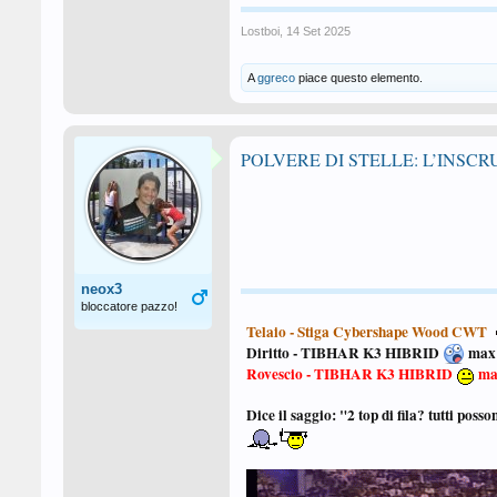
Lostboi
,
14 Set 2025
A
ggreco
piace questo elemento.
POLVERE DI STELLE: L’INSC
neox3
bloccatore pazzo!
Telaio - Stiga
Cybershape Wood CWT
Diritto - TIBHAR K3 HIBRID
max
Rovescio - TIBHAR K3 HIBRID
ma
Dice il saggio: "2 top di fila? tutti posso