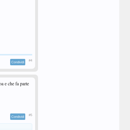
#4
Condividi
oa e che fa parte
#5
Condividi