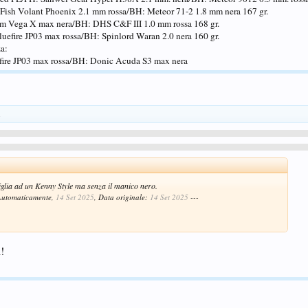
 Fish Volant Phoenix 2.1 mm rossa/BH: Meteor 71-2 1.8 mm nera 167 gr.
iom Vega X max nera/BH: DHS C&F III 1.0 mm rossa 168 gr.
luefire JP03 max rossa/BH: Spinlord Waran 2.0 nera 160 gr.
za:
efire JP03 max rossa/BH: Donic Acuda S3 max nera
.
glia ad un Kenny Style ma senza il manico nero.
 Automaticamente,
14 Set 2025
, Data originale:
14 Set 2025
---
!