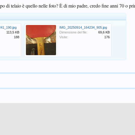
o di telaio è quello nelle foto? È di mio padre, credo fine anni 70 o pr
41_190.jpg
IMG_20250914_164234_905.jpg
113,5 KB
Dimensione del file:
69,6 KB
188
Visite:
176