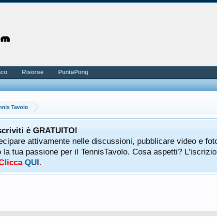
nco
Risorse
PuntaPong
nnis Tavolo
scriviti è GRATUITO!
tecipare attivamente nelle discussioni, pubblicare video e fot
a tua passione per il TennisTavolo. Cosa aspetti? L'iscrizio
 Clicca
QUI
.