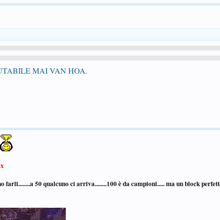
RUTABILE MAI VAN HOA.
x
no farli........a 50 qualcuno ci arriva........100 è da campioni..... ma un block perfe