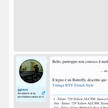
Bello, purtroppo non conosco il mod
--- Me
Il legno è un Butterfly, descritto qui:
Vintage BTY French Style
ggreco
Arrotatore di dx,
picchiabloccatore di rx.
1 - Telaio: 729 Yellow ALC/FH: Sanwei 
1bis - Telaio: 729 Yellow ALC/FH: Xiom 
1ter - Telaio: Gewo Hybrid Carbon A Sp