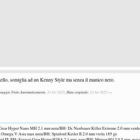
ello, somiglia ad un Kenny Style ma senza il manico nero.
ssaggio Unito Automaticamente,
14 Set 2025
, Data originale:
14 Set 2025
---
Gear Hyper Nano MH 2.1 mm nera/BH: Dr. Neubauer Killer Extreme 2.0 mm verde 
Omega V Asia max nera/BH: Spinlord Keiler II 2.0 mm viola 185 gr.
eed FL/FH: Sanwei Gear Hyper H38A 2.1 mm. nera/BH: Meteor 9012 0.5 mm. rossa