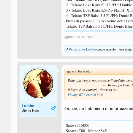
2 - Telaio: Loki Kirin K1 FL/FH: Double
3 - Telaio: Loki Kirin K5-Pro FL/FH: X
4 - Telaio: TSP Balsa 5.5 FL/FH: Donic B
Prima di passare al Lato Oscuro della For
Telaio: TSP Balsa 5.5 FL/FH: Donic Blu
ggreco
,
14 Set 2025
A
Più scuro
e
Lostboi
piace questo messaggio
ggreco ha scritto:
↑
Bello, purtroppo non conosco il modello, somi
--- Messaggio Unito
Il legno è un Butterfly, descritto qui:
Vintage BTY French Style
Lostboi
Grazie, un link pieno di informazioni
Utente Noto
Sanwei T5000
Sanwei T88 - Meteor 845