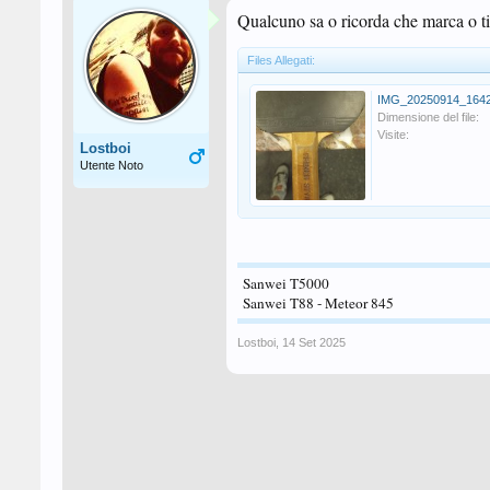
Qualcuno sa o ricorda che marca o tip
Files Allegati:
IMG_20250914_1642
Dimensione del file:
Visite:
Lostboi
Utente Noto
Sanwei T5000
Sanwei T88 - Meteor 845
Lostboi
,
14 Set 2025