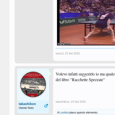
neox3
,
23 Set 2025
Volevo infatti suggerirlo io ma qualc
del libro "Racchette Spezzate"
takashikon
,
23 Set 2025
takashikon
Utente Noto
A
Lostboi
piace questo elemento.