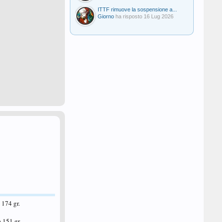
ITTF rimuove la sospensione a...
Giorno
ha risposto
16 Lug 2026
174 gr.
 151 gr.