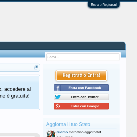
Entra o Registrati
Registrati o Entra!
o, accedere al
Entra con Facebook
ne è gratuita!
Entra con Twitter
Entra con Google
Aggiorna il tuo Stato
Giorno
mercatino aggiornato!