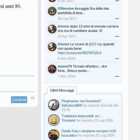
5 Dic 2017
•••
imi anni 80.
Offensive
Assaggia l'ira della mia
pantofola di lana...
30 Lug 2017
•••
Giorno
dopo 13 anni di onorata carriera
era ora di cambiare avatar :D
20 Apr 2017
•••
Giorno
Le scuse di
@ZZ top
quando
non quota bene:
https://youtu.be/9RjTlfVSZk4
8 Nov 2016
•••
marco74
Tornato all'antico....tira
forte...finisce punto...
7 Nov 2016
•••
Ultimi Messaggi
#1
Condividi
Pingmaster non funziona?
SalvatoreB98
ha risposto
Giovedì alle
23:29
Traiettorie impossibili: un...
Tsunami!
ha risposto
23 Lug 2026
Danilo Faso campione europeo U19
luca.dalco
ha risposto
20 Lug 2026