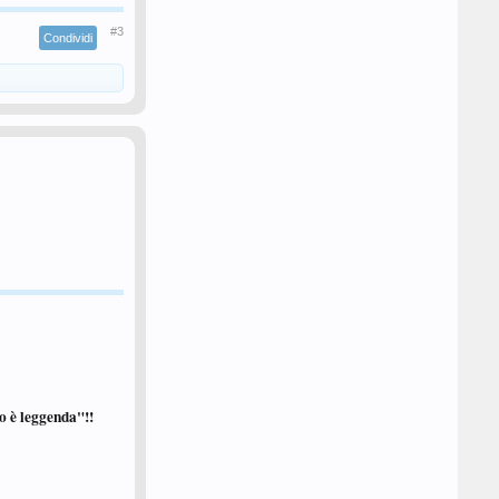
#3
Condividi
tto è leggenda"!!