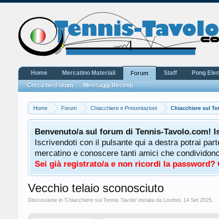
Home
Mercatino Materiali
Staff
Pong Ele
Forum
Cerca nei Forum
Messaggi Recenti
Home
Forum
Chiacchiere e Presentazioni
Chiacchiere sul Te
Benvenuto/a sul forum di Tennis-Tavolo.com! I
Iscrivendoti con il pulsante qui a destra potrai par
mercatino e conoscere tanti amici che condividono l
Sei già registrato/a e non ricordi la password?
Vecchio telaio sconosciuto
Discussione in '
Chiacchiere sul Tennis Tavolo
' iniziata da
Lostboi
,
14 Set 2025
.