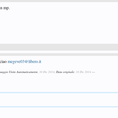
 in mp.
 ciao
megeve03@libero.it
ssaggio Unito Automaticamente,
30 Dic 2014
, Data originale:
10 Dic 2014
---