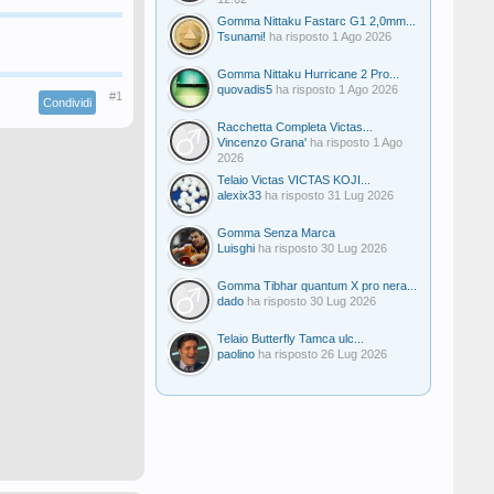
Gomma Nittaku Fastarc G1 2,0mm...
Tsunami!
ha risposto
1 Ago 2026
Gomma Nittaku Hurricane 2 Pro...
quovadis5
ha risposto
1 Ago 2026
#1
Condividi
Racchetta Completa Victas...
Vincenzo Grana'
ha risposto
1 Ago
2026
Telaio Victas VICTAS KOJI...
alexix33
ha risposto
31 Lug 2026
Gomma Senza Marca
Luisghi
ha risposto
30 Lug 2026
Gomma Tibhar quantum X pro nera...
dado
ha risposto
30 Lug 2026
Telaio Butterfly Tamca ulc...
paolino
ha risposto
26 Lug 2026