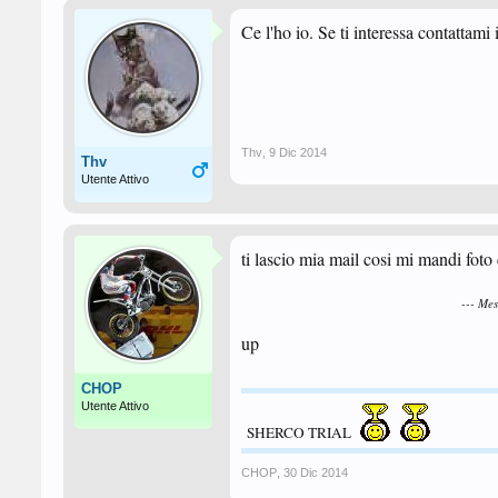
Ce l'ho io. Se ti interessa contattami
Thv
,
9 Dic 2014
Thv
Utente Attivo
ti lascio mia mail cosi mi mandi foto
--- Me
up
CHOP
Utente Attivo
SHERCO TRIAL
CHOP
,
30 Dic 2014