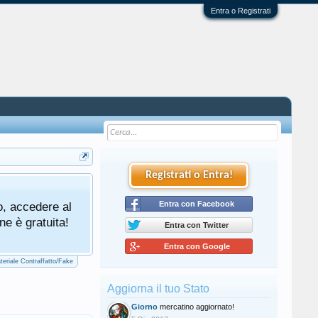
Entra o Registrati
Registrati o Entra!
Tutti gli utenti che partecipano al mercat
o, accedere al
cliccando qui di seguito:
Entra con Facebook
Regolamento Me
ne è gratuita!
Entra con Twitter
Entra con Google
teriale Contraffatto/Fake
Aggiorna il tuo Stato
Giorno
mercatino aggiornato!