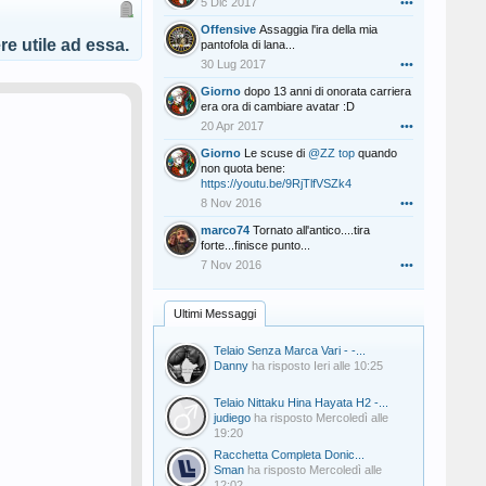
5 Dic 2017
•••
Offensive
Assaggia l'ira della mia
e utile ad essa.
pantofola di lana...
30 Lug 2017
•••
Giorno
dopo 13 anni di onorata carriera
era ora di cambiare avatar :D
20 Apr 2017
•••
Giorno
Le scuse di
@ZZ top
quando
non quota bene:
https://youtu.be/9RjTlfVSZk4
8 Nov 2016
•••
marco74
Tornato all'antico....tira
forte...finisce punto...
7 Nov 2016
•••
Ultimi Messaggi
Telaio Senza Marca Vari - -...
Danny
ha risposto
Ieri alle 10:25
Telaio Nittaku Hina Hayata H2 -...
judiego
ha risposto
Mercoledì alle
19:20
Racchetta Completa Donic...
Sman
ha risposto
Mercoledì alle
12:02