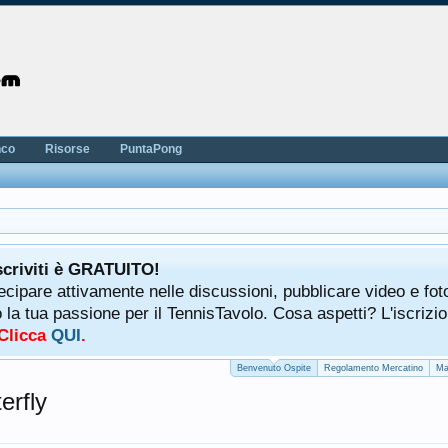
nco
Risorse
PuntaPong
scriviti è GRATUITO!
tecipare attivamente nelle discussioni, pubblicare video e fot
a tua passione per il TennisTavolo. Cosa aspetti? L'iscrizio
 Clicca
QUI
.
Benvenuto Ospite
Regolamento Mercatino
Ma
erfly