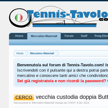
Home
Forum
Staff
Pong Ele
Mercatino Materiali
Home
Mercatino Materiali
potrà
Benvenuto/a sul forum di Tennis-Tavolo.com! I
uale
Iscrivendoti con il pulsante qui a destra potrai par
 ha a
mercatino e conoscere tanti amici che condividono l
Sei già registrato/a e non ricordi la password?
vecchia custodia doppia Butt
CERCO
Discussione in '
Mercatino Materiali
' iniziata da
CHOP
,
6 Dic 2014
.