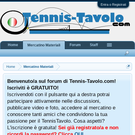
Entra o Registrati
Home
Forum
Staff
Mercatino Materiali
Home
Mercatino Materiali
Benvenuto/a sul forum di Tennis-Tavolo.com!
Iscriviti è GRATUITO!
Iscrivendoti con il pulsante qui a destra potrai
partecipare attivamente nelle discussioni,
pubblicare video e foto, accedere al mercatino e
conoscere tanti amici che condividono la tua
passione per il TennisTavolo. Cosa aspetti?
L'iscrizione è gratuita!
Sei già registrato/a e non
ricordi la password? Clicca
QUI
.