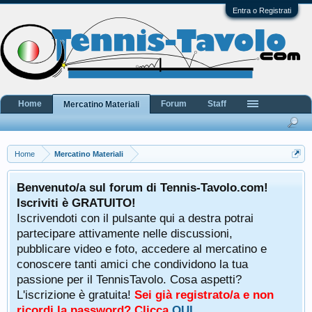
Entra o Registrati
Home
Forum
Staff
Mercatino Materiali
Home
Mercatino Materiali
Benvenuto/a sul forum di Tennis-Tavolo.com!
Iscriviti è GRATUITO!
Iscrivendoti con il pulsante qui a destra potrai
partecipare attivamente nelle discussioni,
pubblicare video e foto, accedere al mercatino e
conoscere tanti amici che condividono la tua
passione per il TennisTavolo. Cosa aspetti?
L'iscrizione è gratuita!
Sei già registrato/a e non
ricordi la password? Clicca
QUI
.