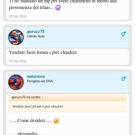
Ti ho mandato un mp per avere chiarimenti in merito alla
provenienza del telaio...
25 Set 2010
guruzz75
Utente Noto
Venduto fuori forum s può chiudere
25 Set 2010
saturnino
Pongista nel DNA
guruzz75 ha scritto:
↑
Venduto fuori forum s può chiudere
.......Come desìderi.......
.......alessandro.......