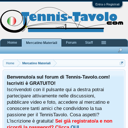
Entra o Registrati
Home
Forum
Staff
Mercatino Materiali
Home
Mercatino Materiali
Benvenuto/a sul forum di Tennis-Tavolo.com!
Iscriviti è GRATUITO!
Iscrivendoti con il pulsante qui a destra potrai
partecipare attivamente nelle discussioni,
pubblicare video e foto, accedere al mercatino e
conoscere tanti amici che condividono la tua
passione per il TennisTavolo. Cosa aspetti?
L'iscrizione è gratuita!
Sei già registrato/a e non
ricordi la password? Clicca
QUI
.