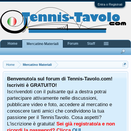
Entra o Registrati
Home
Forum
Staff
Mercatino Materiali
Home
Mercatino Materiali
Benvenuto/a sul forum di Tennis-Tavolo.com!
Iscriviti è GRATUITO!
Iscrivendoti con il pulsante qui a destra potrai
partecipare attivamente nelle discussioni,
pubblicare video e foto, accedere al mercatino e
conoscere tanti amici che condividono la tua
passione per il TennisTavolo. Cosa aspetti?
L'iscrizione è gratuita!
Sei già registrato/a e non
ricordi la password? Clicca
QUI
.