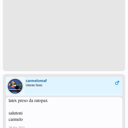
carmelomaf
Utente Noto
latex preso da ratopax
salutoni
carmelo
28 Apr 2011