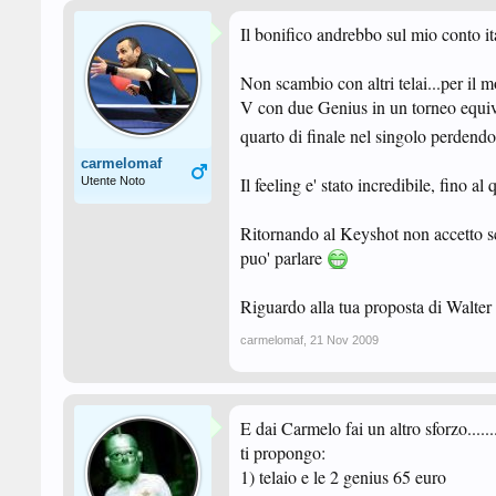
Il bonifico andrebbo sul mio conto it
Non scambio con altri telai...per il 
V con due Genius in un torneo equival
quarto di finale nel singolo perdend
carmelomaf
Il feeling e' stato incredibile, fino a
Utente Noto
Ritornando al Keyshot non accetto sc
puo' parlare
Riguardo alla tua proposta di Walter
carmelomaf
,
21 Nov 2009
E dai Carmelo fai un altro sforzo.........
ti propongo:
1) telaio e le 2 genius 65 euro