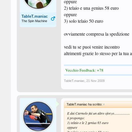
oppure
2) telaio e una genius 58 euro
oppure
TableT.maniac
3) solo telaio 50 euro
The Spin Machine
ovviamente compresa la spedizione
vedi tu se puoi venire incontro
altrimenti grazie lo stesso per la tua
Vecchio Feedback: +78
TableT.maniac
,
21 Nov 2009
TableT.maniac ha scritto:
↑
E dai Carmelo fai un altro sforzo..................
ti propongo:
1) telaio e le 2 genius 65 euro
oppure