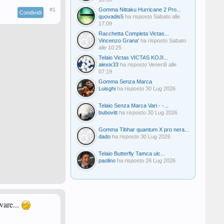
#1
Gomma Nittaku Hurricane 2 Pro...
Condividi
quovadis5
ha risposto
Sabato alle
17:09
Racchetta Completa Victas...
Vincenzo Grana'
ha risposto
Sabato
alle 10:25
Telaio Victas VICTAS KOJI...
alexix33
ha risposto
Venerdì alle
07:19
Gomma Senza Marca
Luisghi
ha risposto
30 Lug 2026
Telaio Senza Marca Vari - -...
bubovitt
ha risposto
30 Lug 2026
Gomma Tibhar quantum X pro nera...
dado
ha risposto
30 Lug 2026
Telaio Butterfly Tamca ulc...
paolino
ha risposto
26 Lug 2026
vare...