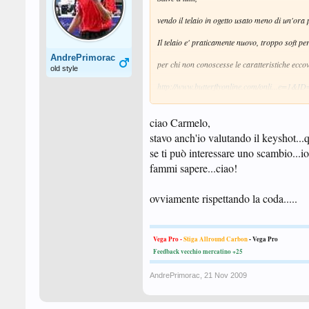
vendo il telaio in ogetto usato meno di un'ora
Il telaio e' praticamente nuovo, troppo soft pe
AndrePrimorac
per chi non conoscesse le caratteristiche eccov
old style
http://www.butterflyonline.com/onli...e
Per le foto potete indicarmi la vostra email in 
ciao Carmelo,
Prezzo 58 euro compresa raccomandata e pag
stavo anch'io valutando il keyshot..
se ti può interessare uno scambio...io 
Saluti
Carmelo
fammi sapere...ciao!
ovviamente rispettando la coda.....
Vega Pro -
Stiga Allround Carbon
-
Vega Pro
Feedback vecchio mercatino +25
AndrePrimorac
,
21 Nov 2009