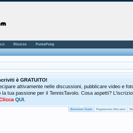
nco
Risorse
PuntaPong
scriviti è GRATUITO!
tecipare attivamente nelle discussioni, pubblicare video e fot
a tua passione per il TennisTavolo. Cosa aspetti? L'iscrizio
 Clicca
QUI
.
Benvenuto Ospite
Regolamento Mercatino
Ma