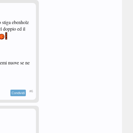
o stiga ebenholz
l doppio ed il
semi nuove se ne
#6
Condividi