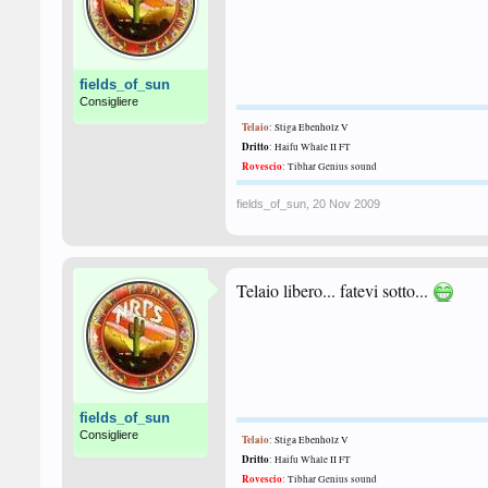
fields_of_sun
Consigliere
Telaio
: Stiga Ebenholz V
Dritto
: Haifu Whale II FT
Rovescio
:
Tibhar Genius sound
fields_of_sun
,
20 Nov 2009
Telaio libero... fatevi sotto...
fields_of_sun
Consigliere
Telaio
: Stiga Ebenholz V
Dritto
: Haifu Whale II FT
Rovescio
:
Tibhar Genius sound