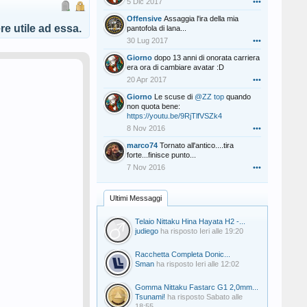
5 Dic 2017
•••
Offensive
Assaggia l'ira della mia
e utile ad essa.
pantofola di lana...
30 Lug 2017
•••
Giorno
dopo 13 anni di onorata carriera
era ora di cambiare avatar :D
20 Apr 2017
•••
Giorno
Le scuse di
@ZZ top
quando
non quota bene:
https://youtu.be/9RjTlfVSZk4
8 Nov 2016
•••
marco74
Tornato all'antico....tira
forte...finisce punto...
7 Nov 2016
•••
Ultimi Messaggi
Telaio Nittaku Hina Hayata H2 -...
judiego
ha risposto
Ieri alle 19:20
Racchetta Completa Donic...
Sman
ha risposto
Ieri alle 12:02
Gomma Nittaku Fastarc G1 2,0mm...
Tsunami!
ha risposto
Sabato alle
18:55