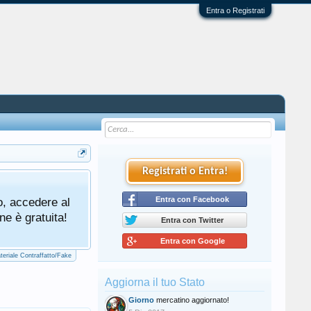
Entra o Registrati
Registrati o Entra!
Tutti gli utenti che partecipano al mercat
o, accedere al
cliccando qui di seguito:
Entra con Facebook
Regolamento Me
ne è gratuita!
Entra con Twitter
Entra con Google
teriale Contraffatto/Fake
Aggiorna il tuo Stato
Giorno
mercatino aggiornato!