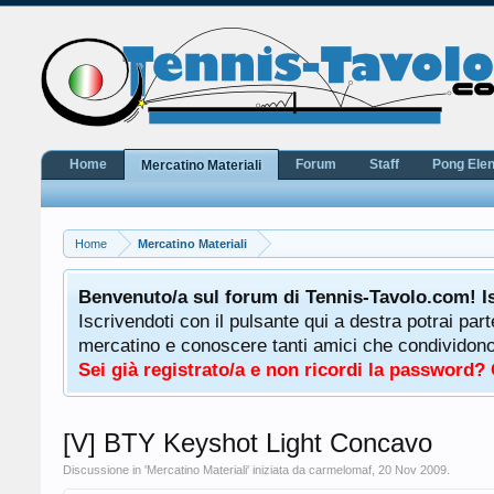
Home
Forum
Staff
Pong Ele
Mercatino Materiali
Home
Mercatino Materiali
potrà
Benvenuto/a sul forum di Tennis-Tavolo.com! I
uale
Iscrivendoti con il pulsante qui a destra potrai par
 ha a
mercatino e conoscere tanti amici che condividono l
Sei già registrato/a e non ricordi la password?
[V] BTY Keyshot Light Concavo
Discussione in '
Mercatino Materiali
' iniziata da
carmelomaf
,
20 Nov 2009
.