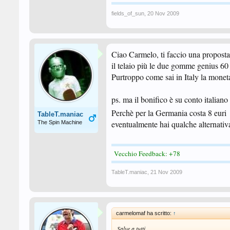
fields_of_sun
,
20 Nov 2009
Ciao Carmelo, ti faccio una propost
il telaio più le due gomme genius 6
Purtroppo come sai in Italy la mone
ps. ma il bonifico è su conto italiano
Perchè per la Germania costa 8 euri
TableT.maniac
eventualmente hai qualche alternativ
The Spin Machine
Vecchio Feedback: +78
TableT.maniac
,
21 Nov 2009
carmelomaf ha scritto:
↑
Salve a tutti,