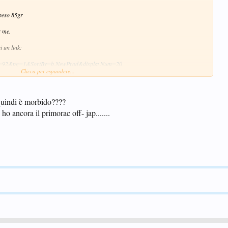
 peso 85gr
r me.
i un link:
=1&ID=92&pg=1&SortBy=b.NewProd&displayNum=20
Clicca per espandere...
privato
amento tramite bonifico
.quindi è morbido????
ho ancora il primorac off- jap.......