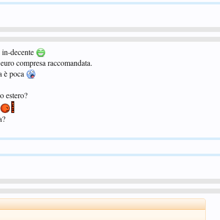
a in-decente
0 euro compresa raccomandata.
ta è poca
 o estero?
a?