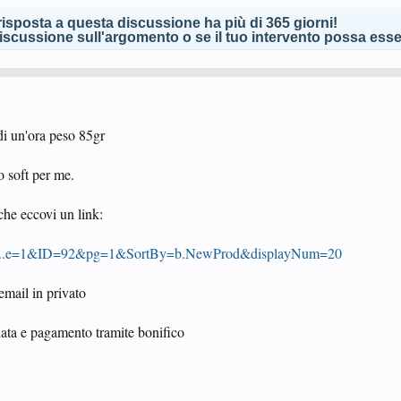
isposta a questa discussione ha più di 365 giorni!
scussione sull'argomento o se il tuo intervento possa esser
di un'ora peso 85gr
o soft per me.
che eccovi un link:
onli...e=1&ID=92&pg=1&SortBy=b.NewProd&displayNum=20
 email in privato
ta e pagamento tramite bonifico