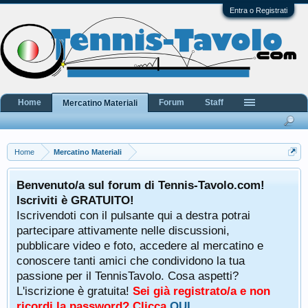
Entra o Registrati
Home
Forum
Staff
Mercatino Materiali
Home
Mercatino Materiali
Benvenuto/a sul forum di Tennis-Tavolo.com!
Iscriviti è GRATUITO!
Iscrivendoti con il pulsante qui a destra potrai
partecipare attivamente nelle discussioni,
pubblicare video e foto, accedere al mercatino e
conoscere tanti amici che condividono la tua
passione per il TennisTavolo. Cosa aspetti?
L'iscrizione è gratuita!
Sei già registrato/a e non
ricordi la password? Clicca
QUI
.