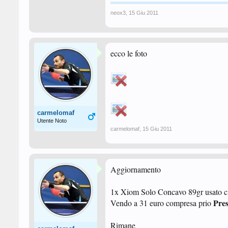
neox3
,
15 Giu 2011
ecco le foto
carmelomaf
Utente Noto
carmelomaf
,
15 Giu 2011
Aggiornamento
1x Xiom Solo Concavo 89gr usato circ
Pres
Vendo a 31 euro compresa prio
Rimane