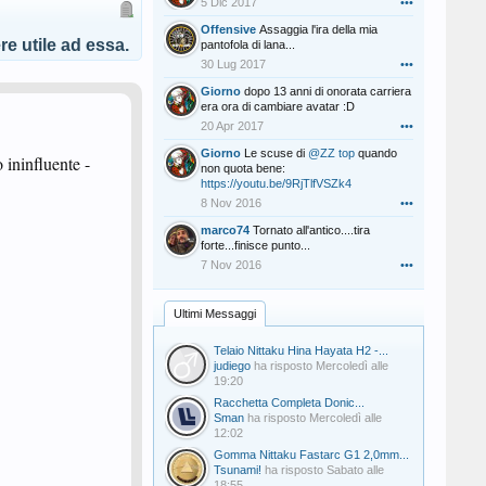
5 Dic 2017
•••
Offensive
Assaggia l'ira della mia
e utile ad essa.
pantofola di lana...
30 Lug 2017
•••
Giorno
dopo 13 anni di onorata carriera
era ora di cambiare avatar :D
20 Apr 2017
•••
Giorno
Le scuse di
@ZZ top
quando
 ininfluente -
non quota bene:
https://youtu.be/9RjTlfVSZk4
8 Nov 2016
•••
marco74
Tornato all'antico....tira
forte...finisce punto...
7 Nov 2016
•••
Ultimi Messaggi
Telaio Nittaku Hina Hayata H2 -...
judiego
ha risposto
Mercoledì alle
19:20
Racchetta Completa Donic...
Sman
ha risposto
Mercoledì alle
12:02
Gomma Nittaku Fastarc G1 2,0mm...
Tsunami!
ha risposto
Sabato alle
18:55