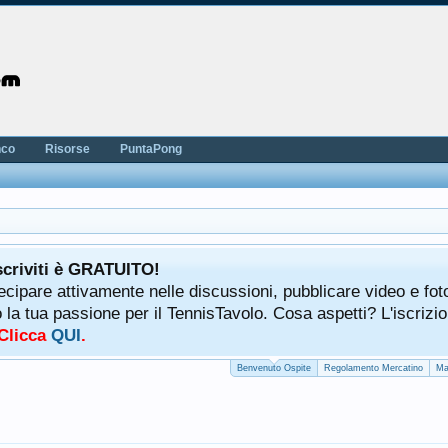
nco
Risorse
PuntaPong
scriviti è GRATUITO!
tecipare attivamente nelle discussioni, pubblicare video e fot
a tua passione per il TennisTavolo. Cosa aspetti? L'iscrizio
 Clicca
QUI
.
Benvenuto Ospite
Regolamento Mercatino
Ma