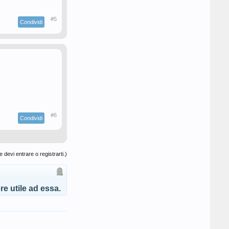
#5
Condividi
#6
Condividi
 devi entrare o registrarti.)
e utile ad essa.