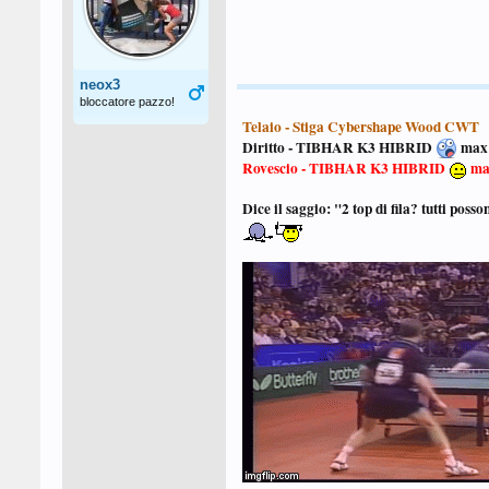
neox3
bloccatore pazzo!
Telaio - Stiga
Cybershape Wood CWT
Diritto - TIBHAR K3 HIBRID
max
Rovescio - TIBHAR K3 HIBRID
ma
Dice il saggio: "2 top di fila? tutti posso