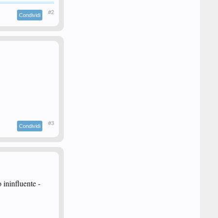
#2
Condividi
#3
Condividi
 ininfluente -