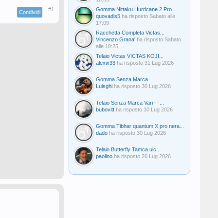
#1
Gomma Nittaku Hurricane 2 Pro...
Condividi
quovadis5
ha risposto
Sabato alle
17:09
Racchetta Completa Victas...
Vincenzo Grana'
ha risposto
Sabato
alle 10:25
Telaio Victas VICTAS KOJI...
alexix33
ha risposto
31 Lug 2026
Gomma Senza Marca
Luisghi
ha risposto
30 Lug 2026
Telaio Senza Marca Vari - -...
bubovitt
ha risposto
30 Lug 2026
Gomma Tibhar quantum X pro nera...
dado
ha risposto
30 Lug 2026
Telaio Butterfly Tamca ulc...
paolino
ha risposto
26 Lug 2026