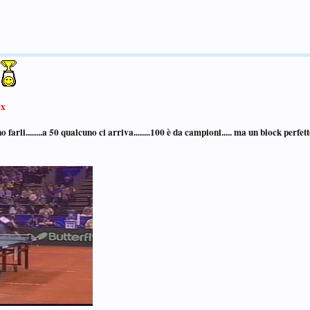
x
no farli........a 50 qualcuno ci arriva........100 è da campioni..... ma un block perfe