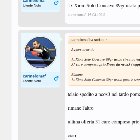
carmelomaf
1x Xiom Solo Concavo 89gr usato poc
Utente Noto
carmelomaf
,
16 Giu 2011
carmelomaf ha scritto:
↑
Aggiornamento
1x Xiom Solo Concavo 89gr usato circa un mese
31 euro compresa prio
Preso da neox3 ( oggi
Rimane
carmelomaf
1x Xiom Solo Concavo 89gr usato poco e senza
Utente Noto
telaio spedito a neox3 nel tardo pom
rimane l'altro
ultima offerta 31 euro compresa prio
ciao