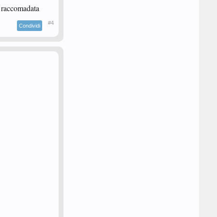
a raccomadata
#4
Condividi