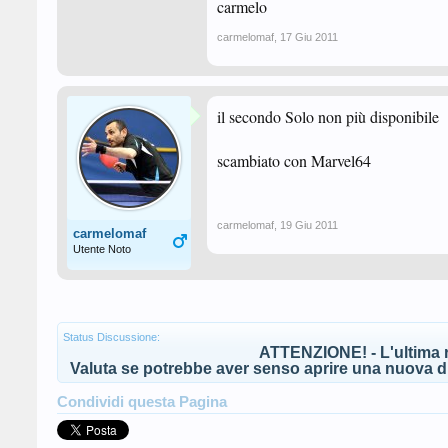
carmelo
carmelomaf
,
17 Giu 2011
il secondo Solo non più disponibile
scambiato con Marvel64
carmelomaf
,
19 Giu 2011
carmelomaf
Utente Noto
Status Discussione:
ATTENZIONE! - L'ultima r
Valuta se potrebbe aver senso aprire una nuova di
Condividi questa Pagina