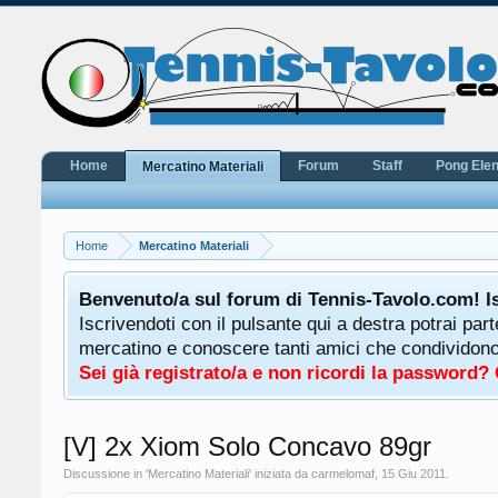
Home
Forum
Staff
Pong Ele
Mercatino Materiali
Home
Mercatino Materiali
potrà
Benvenuto/a sul forum di Tennis-Tavolo.com! I
uale
Iscrivendoti con il pulsante qui a destra potrai par
 ha a
mercatino e conoscere tanti amici che condividono l
Sei già registrato/a e non ricordi la password?
[V] 2x Xiom Solo Concavo 89gr
Discussione in '
Mercatino Materiali
' iniziata da
carmelomaf
,
15 Giu 2011
.