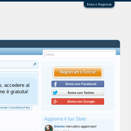
Entra o Registrati
Registrati o Entra!
Tutti gli utenti che partecipano al mercat
o, accedere al
cliccando qui di seguito:
Entra con Facebook
Regolamento Me
ne è gratuita!
Entra con Twitter
Entra con Google
teriale Contraffatto/Fake
Aggiorna il tuo Stato
Giorno
mercatino aggiornato!