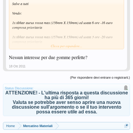
Salve a tutti
Vendo:
1x tibhar aurus rossa max (156mm X 150mm) ed usata 6 ore -16 euro
compresa prioritaria
1x tibhar aurus rossa max (157mm X 150mm) ed usata 3 ore -20 euro
compresa prioritaria
Clicca per espandere...
Nessun interesse per due gomme perfette?
pagamento per bonifico o ricarica postapay
18 Ott 2011
salutoni
(Per rispondere devi entrare o registrarti.)
carmelo
_______
Status Discussione:
ATTENZIONE! - L'ultima risposta a questa discussione
ha più di 365 giorni!
Valuta se potrebbe aver senso aprire una nuova
discussione sull'argomento o se il tuo intervento
possa essere utile ad essa.
Home
Mercatino Materiali