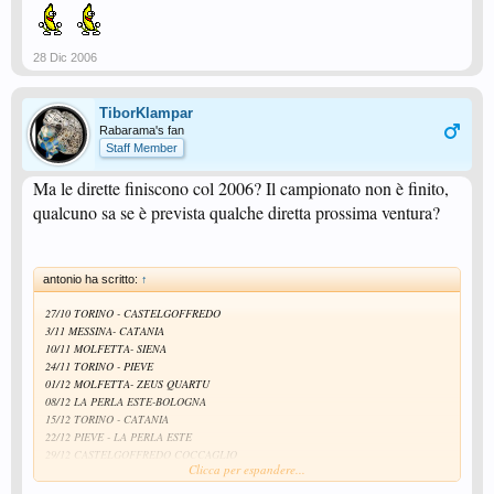
28 Dic 2006
TiborKlampar
Rabarama's fan
Staff Member
Ma le dirette finiscono col 2006? Il campionato non è finito,
qualcuno sa se è prevista qualche diretta prossima ventura?
antonio ha scritto:
↑
27/10 TORINO - CASTELGOFFREDO
3/11 MESSINA- CATANIA
10/11 MOLFETTA- SIENA
24/11 TORINO - PIEVE
01/12 MOLFETTA- ZEUS QUARTU
08/12 LA PERLA ESTE-BOLOGNA
15/12 TORINO - CATANIA
22/12 PIEVE - LA PERLA ESTE
29/12 CASTELGOFFREDO COCCAGLIO
Clicca per espandere...
questi sono gli appuntamenti delle dirette su rai sport sat fino al 31/12. l'inizio delle