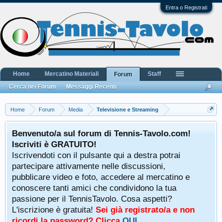
Entra o Registrati
Home
Mercatino Materiali
Staff
Forum
Cerca nei Forum
Messaggi Recenti
Home
Forum
Media
Televisione e Streaming
Benvenuto/a sul forum di Tennis-Tavolo.com!
Iscriviti è GRATUITO!
Iscrivendoti con il pulsante qui a destra potrai
partecipare attivamente nelle discussioni,
pubblicare video e foto, accedere al mercatino e
conoscere tanti amici che condividono la tua
passione per il TennisTavolo. Cosa aspetti?
L'iscrizione è gratuita!
Sei già registrato/a e non
ricordi la password? Clicca
QUI
.