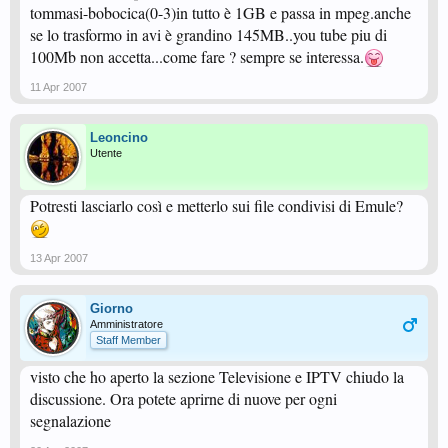
tommasi-bobocica(0-3)in tutto è 1GB e passa in mpeg.anche
se lo trasformo in avi è grandino 145MB..you tube piu di
100Mb non accetta...come fare ? sempre se interessa.
11 Apr 2007
Leoncino
Utente
Potresti lasciarlo così e metterlo sui file condivisi di Emule?
13 Apr 2007
Giorno
Amministratore
Staff Member
visto che ho aperto la sezione Televisione e IPTV chiudo la
discussione. Ora potete aprirne di nuove per ogni
segnalazione