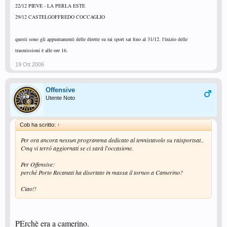
22/12 PIEVE - LA PERLA ESTE
29/12 CASTELGOFFREDO COCCAGLIO
questi sono gli appuntamenti delle dirette su rai sport sat fino al 31/12. l'inizio delle
trasmissioni è alle ore 16.
19 Ott 2006
Offensive
Utente Noto
Cob ha scritto:
↑
Per ora ancora nessun programma dedicato al tennistavolo su raisportsat..
Cmq vi terrò aggiornati se ci sarà l'occasione.
Per Offensive:
perché Porto Recanati ha disertato in massa il torneo a Camerino?
Ciao!!
PErchè era a camerino.