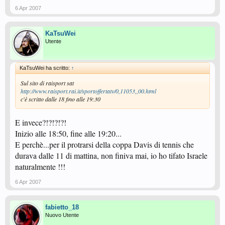
6 Apr 2007
KaTsuWei
Utente
KaTsuWei ha scritto:
↑
Sul sito di raisport sat
http://www.raisport.rai.it/sportoffertatv/0,11053,,00.html
c'è scritto dalle 18 fino alle 19:30
E invece?!?!?!?!
Inizio alle 18:50, fine alle 19:20...
E perchè...per il protrarsi della coppa Davis di tennis che
durava dalle 11 di mattina, non finiva mai, io ho tifato Israele
naturalmente !!!
6 Apr 2007
fabietto_18
Nuovo Utente