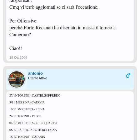
Cmq vi terrò aggiornati se ci sarà l'occasione.
Per Offensive:
perché Porto Recanati ha disertato in massa il torneo a
Camerino?
Ciao!!
19 Ott 2006
antonio
Utente Attivo
27/10 TORINO - CASTELGOFFREDO
3/11 MESSINA- CATANIA
10/11 MOLFETTA- SIENA
24/11 TORINO - PIEVE
01/12 MOLFETTA- ZEUS QUARTU
08/12 LA PERLA ESTE-BOLOGNA
15/12 TORINO - CATANIA