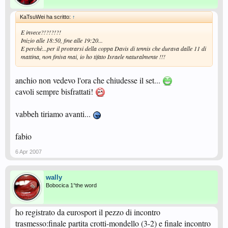
KaTsuWei ha scritto:
↑
E invece?!?!?!?!
Inizio alle 18:50, fine alle 19:20...
E perchè...per il protrarsi della coppa Davis di tennis che durava dalle 11 di
mattina, non finiva mai, io ho tifato Israele naturalmente !!!
anchio non vedevo l'ora che chiudesse il set...
cavoli sempre bisfrattati!
vabbeh tiriamo avanti...
fabio
6 Apr 2007
wally
Bobocica 1°the word
ho registrato da eurosport il pezzo di incontro
trasmesso:finale partita crotti-mondello (3-2) e finale incontro