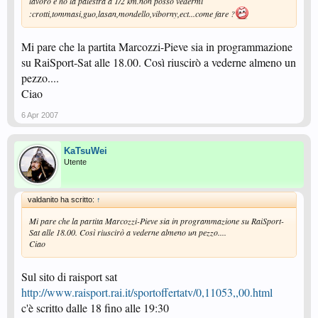
lavoro è ho la palestra a 1/2 km.non posso vedermi
:crotti,tommasi,guo,lasan,mondello,viborny,ect...come fare ?
Mi pare che la partita Marcozzi-Pieve sia in programmazione
su RaiSport-Sat alle 18.00. Così riuscirò a vederne almeno un
pezzo....
Ciao
6 Apr 2007
KaTsuWei
Utente
valdanito ha scritto:
↑
Mi pare che la partita Marcozzi-Pieve sia in programmazione su RaiSport-
Sat alle 18.00. Così riuscirò a vederne almeno un pezzo....
Ciao
Sul sito di raisport sat
http://www.raisport.rai.it/sportoffertatv/0,11053,,00.html
c'è scritto dalle 18 fino alle 19:30