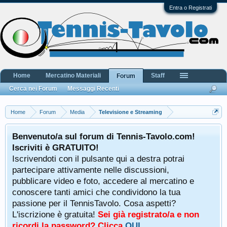
Entra o Registrati
Home
Mercatino Materiali
Staff
Forum
Cerca nei Forum
Messaggi Recenti
Home
Forum
Media
Televisione e Streaming
Benvenuto/a sul forum di Tennis-Tavolo.com!
Iscriviti è GRATUITO!
Iscrivendoti con il pulsante qui a destra potrai
partecipare attivamente nelle discussioni,
pubblicare video e foto, accedere al mercatino e
conoscere tanti amici che condividono la tua
passione per il TennisTavolo. Cosa aspetti?
L'iscrizione è gratuita!
Sei già registrato/a e non
ricordi la password? Clicca
QUI
.