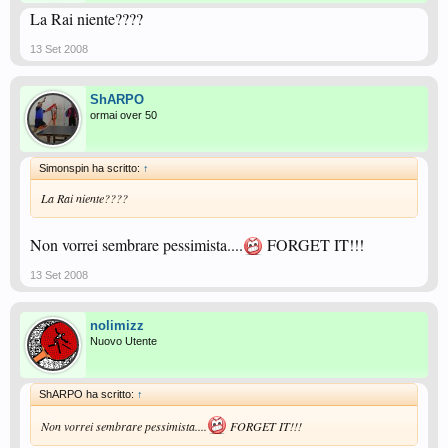
La Rai niente????
13 Set 2008
ShARPO
ormai over 50
Simonspin ha scritto:
↑
La Rai niente????
Non vorrei sembrare pessimista....
FORGET IT!!!
13 Set 2008
nolimizz
Nuovo Utente
ShARPO ha scritto:
↑
Non vorrei sembrare pessimista....
FORGET IT!!!