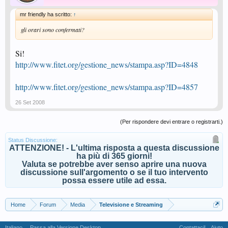
mr friendly ha scritto:
↑
gli orari sono confermati?
Si!
http://www.fitet.org/gestione_news/stampa.asp?ID=4848
http://www.fitet.org/gestione_news/stampa.asp?ID=4857
26 Set 2008
(Per rispondere devi entrare o registrarti.)
Status Discussione:
ATTENZIONE! - L'ultima risposta a questa discussione
ha più di 365 giorni!
Valuta se potrebbe aver senso aprire una nuova
discussione sull'argomento o se il tuo intervento
possa essere utile ad essa.
Home
Forum
Media
Televisione e Streaming
Italiano
Passa alla Versione Desktop
Contattaci!
Aiuto